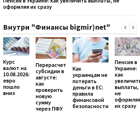
Пенсия в Украине: как увеличить выплаты, не
оформляя их сразу
Внутри "Финансы bigmir)net"
Курс
Пенсия в
Перерасчет
валют на
Украине:
Как
субсидии в
10.08.2026:
как
украинцам не
августе:
евро
увеличит
потерять
как
пошло
выплаты,
деньги в ЕС:
проверить
вниз
не
правила
новую
оформля
финансовой
сумму
их сразу
безопасности
через ПФУ