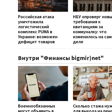
Российская атака
НБУ опроверг нов
уничтожила
требования к
логистический
квитанциям за
комплекс PUMA в
коммуналку: что
Украине: возможен
изменилось на са
дефицит товаров
деле
Внутри "Финансы bigmir)net"
Военнообязанных
Сколько стажа ну
могут объявить в
для выхода на пен