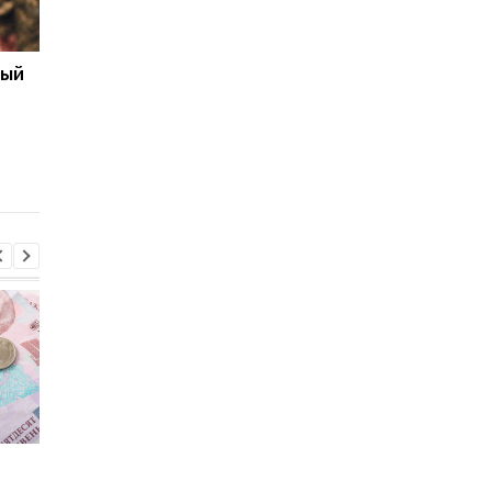
ный
Бронирование
Число украинских
работников с сентября
беженцев в ЕС вырос
2026 года: кто может
в каких странах
потерять отсрочку от
фиксируется отток
мобилизации
Пенсии для украинцев в
Банки усилили
Польше: кто может
контроль переводов: