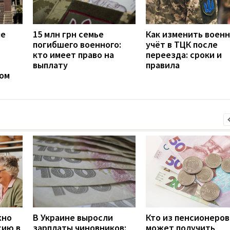
ые
15 млн грн семье
Как изменить воен
погибшего военного:
учёт в ТЦК после
кто имеет право на
переезда: сроки и
выплату
правила
мом
жно
В Украине выросли
Кто из пенсионеров
сию в
зарплаты чиновников:
может получить