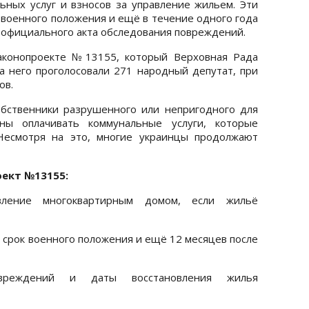
ных услуг и взносов за управление жильем. Эти
 военного положения и ещё в течение одного года
и официального акта обследования повреждений.
аконопроекте №13155, который Верховная Рада
За него проголосовали 271 народный депутат, при
ов.
обственники разрушенного или непригодного для
ы оплачивать коммунальные услуги, которые
 Несмотря на это, многие украинцы продолжают
ект №13155:
вление многоквартирным домом, если жильё
 срок военного положения и ещё 12 месяцев после
вреждений и даты восстановления жилья