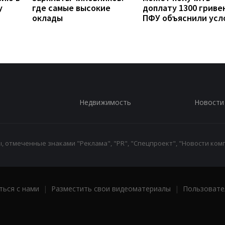
у
где самые высокие
доплату 1300 гривен
оклады
ПФУ объяснили усл
Недвижимость
Новости
 отмеченные знаками "Реклама", "PR", "Спецпроект", "Новости комп
ться с нами
|
Разместить свои видеоматериалы
|
Пользовате