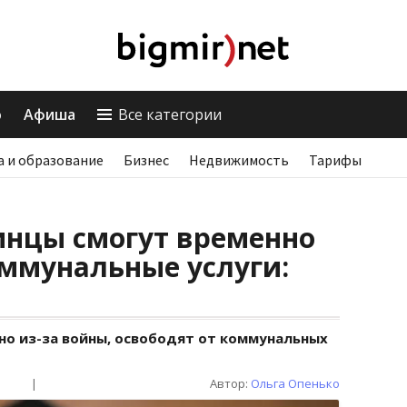
о
Афиша
Все категории
а и образование
Бизнес
Недвижимость
Тарифы
инцы смогут временно
оммунальные услуги:
но из-за войны, освободят от коммунальных
|
Автор:
Ольга Опенько