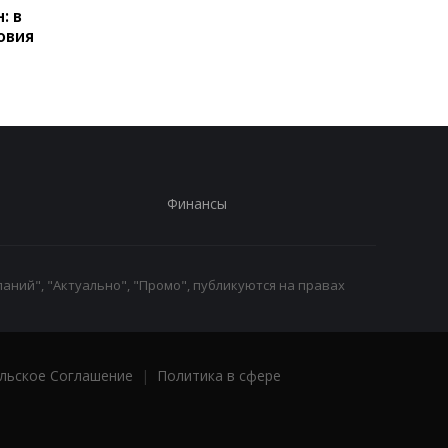
: в
получать выплаты
какие операции мог
овия
заблокировать карт
Финансы
аний", "Актуально", "Промо", публикуются на правах
льское Соглашение
|
Политика в сфере