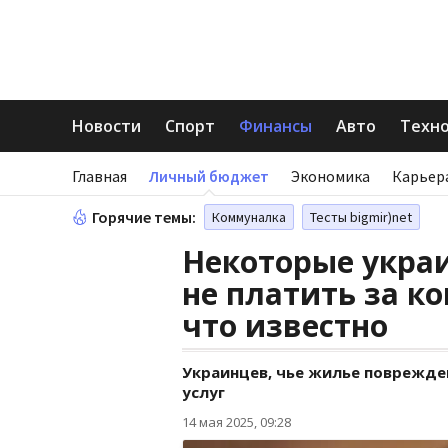
Новости
Спорт
Финансы
Авто
Техн
Главная
Личный бюджет
Экономика
Карьер
Горячие темы:
Коммуналка
Тесты bigmir)net
Некоторые укра
не платить за к
что известно
Украинцев, чье жилье поврежде
услуг
14 мая 2025, 09:28