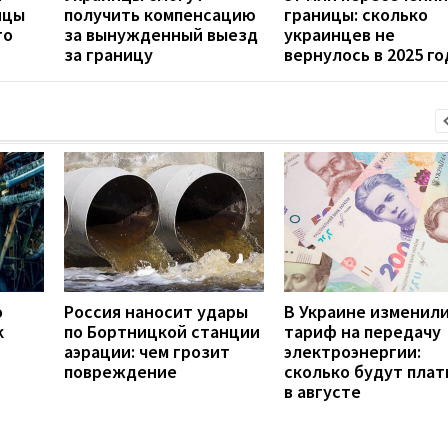
ицы
получить компенсацию
границы: сколько
то
за вынужденный выезд
украинцев не
за границу
вернулось в 2025 го
о
Россия наносит удары
В Украине изменил
к
по Бортницкой станции
тариф на передачу
аэрации: чем грозит
электроэнергии:
повреждение
сколько будут плат
в августе