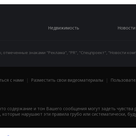
Недвижимость
Новости
 отмеченные знаками "Реклама", "PR", "Спецпроект", "Новости комп
ться с нами
|
Разместить свои видеоматериалы
|
Пользовате
что содержание и тон Вашего сообщения могут задеть чувства 
 которые нарушают эти правила грубо или систематически, буд