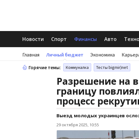
Новости
Спорт
Финансы
Авто
Техн
Главная
Личный бюджет
Экономика
Карьер
Горячие темы:
Коммуналка
Тесты bigmir)net
Разрешение на 
границу повлиял
процесс рекрути
Выезд молодых украинцев осло
29 октября 2025, 10:55