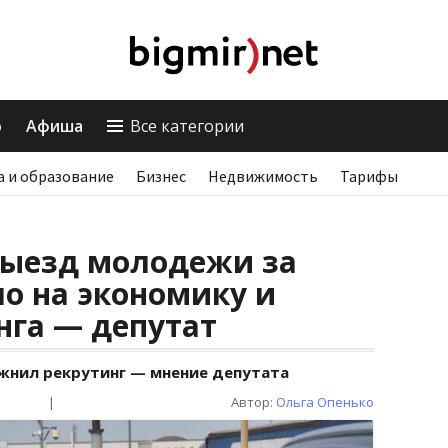
о
Афиша
Все категории
а и образование
Бизнес
Недвижимость
Тарифы
выезд молодежи за
о на экономику и
нга — депутат
жнил рекрутинг — мнение депутата
|
Автор:
Ольга Опенько