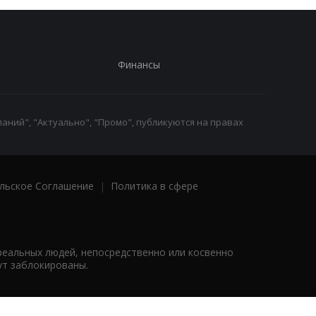
Финансы
аний", "Актуально", "Промо", публикуются на правах
льское Соглашение
|
Политика в сфере
реальных людей, непосредственно или косвенно
ут заблокированы.