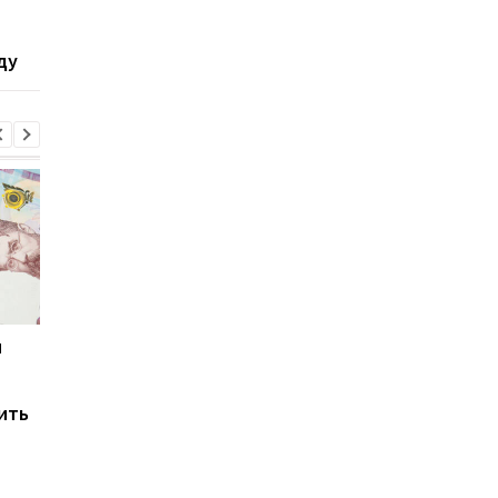
планируют забастовку
призвал оставить
на границе с Украиной:
мужчин призывного
ду
подробности
возраста в Украине
и
Мировые запасы
Остановка морского
топлива почти
коридора может
исчерпаны: эксперт
привести к снижени
ить
предупредил о рисках
производства
для Украины
железной руды