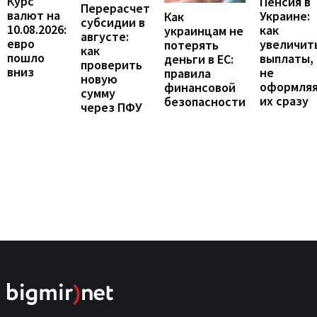
Курс
Пенсия в
Перерасчет
валют на
Украине:
Как
субсидии в
10.08.2026:
как
украинцам не
августе:
евро
увеличит
потерять
как
пошло
выплаты,
деньги в ЕС:
проверить
вниз
не
правила
новую
оформля
финансовой
сумму
их сразу
безопасности
через ПФУ