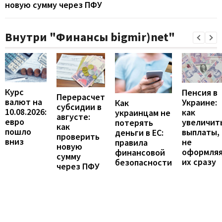
новую сумму через ПФУ
Внутри "Финансы bigmir)net"
Курс
Пенсия в
Перерасчет
валют на
Украине:
Как
субсидии в
10.08.2026:
как
украинцам не
августе:
евро
увеличит
потерять
как
пошло
выплаты,
деньги в ЕС:
проверить
вниз
не
правила
новую
оформля
финансовой
сумму
их сразу
безопасности
через ПФУ