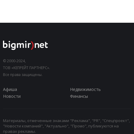
© 2000-2024,
ТОВ «КЕПРЕЙТ ПАРТНЕРС».
Все права защищены.
Афиша
Недвижимость
Новости
Финансы
Материалы, отмеченные знаками "Реклама", "PR", "Спецпроект",
"Новости компаний", "Актуально", "Промо", публикуются на
правах рекламы.