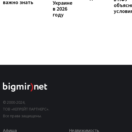
важно знать
Украине
объясн
в 2026
услови
году
© 2000-2024,
ТОВ «КЕПРЕЙТ ПАРТНЕРС».
Все права защищены.
Афиша
Недвижимость