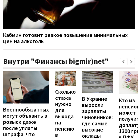
Кабмин готовит резкое повышение минимальных
цен на алкоголь
Внутри "Финансы bigmir)net"
Сколько
стажа
В Украине
Кто из
нужно
выросли
пенсио
Военнообязанных
для
зарплаты
может
могут объявить в
выхода
чиновников:
получи
розыск даже
на
где самые
доплат
после уплаты
пенсию
высокие
1300 гр
штрафа: что
в
оклады
в ПФУ