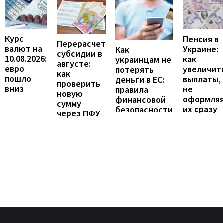
Курс
Пенсия в
Перерасчет
валют на
Украине:
Как
субсидии в
10.08.2026:
как
украинцам не
августе:
евро
увеличит
потерять
как
пошло
выплаты,
деньги в ЕС:
проверить
вниз
не
правила
новую
оформля
финансовой
сумму
их сразу
безопасности
через ПФУ