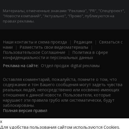
Материалы, отмеченные знаками "Реклама", "PR", "Спецпроект",
"Новости компаний", "Актуально", "Промо", публикуются на
правах рекламы.
Наши контакты и схема проезда
|
Редакция
|
Связаться с
нами
|
Разместить свои видеоматериалы
|
Пользовательское Соглашение
|
Политика в сфере
конфиденциальности и персональных данных
Реклама на сайте:
Отдел продаж digital рекламы
Оставляя комментарий, пожалуйста, помните о том, что
содержание и тон Вашего сообщения могут задеть чувства
реальных людей, непосредственно или косвенно имеющих
отношение к данной новости. Пользователи, которые
нарушают эти правила грубо или систематически, будут
заблокированы.
Полная версия правил
x
Для удобства пользования сайтом используются Cookies.