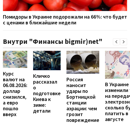
Помидоры в Украине подорожали на 66%: что будет
с ценами в ближайшие недели
Внутри "Финансы bigmir)net"
Курс
Кличко
валют на
Россия
рассказал
В Украине
06.08.2026:
наносит
о
изменили
доллар
удары по
подготовке
на переда
снизился,
Бортницкой
Киева к
электроэн
а евро
станции
зиме:
сколько б
пошло
аэрации: чем
детали
платить в
вверх
грозит
августе
повреждение