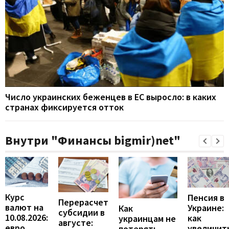
Число украинских беженцев в ЕС выросло: в каких
странах фиксируется отток
Внутри "Финансы bigmir)net"
Курс
Пенсия в
Перерасчет
валют на
Украине:
Как
субсидии в
10.08.2026:
как
украинцам не
августе:
евро
увеличит
потерять