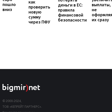
как
пошло
выплаты,
деньги в ЕС:
проверить
вниз
не
правила
новую
оформля
финансовой
сумму
их сразу
безопасности
через ПФУ
© 2000-2024,
ТОВ «КЕПРЕЙТ ПАРТНЕРС».