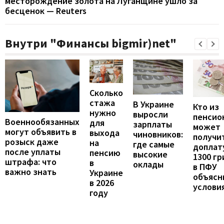
месторождение золота на Луганщине ушло за
бесценок — Reuters
Внутри "Финансы bigmir)net"
Сколько
стажа
В Украине
Кто из
нужно
выросли
пенсио
Военнообязанных
для
зарплаты
может
могут объявить в
выхода
чиновников:
получи
розыск даже
на
где самые
доплат
после уплаты
пенсию
высокие
1300 гр
штрафа: что
в
оклады
в ПФУ
важно знать
Украине
объясн
в 2026
услови
году