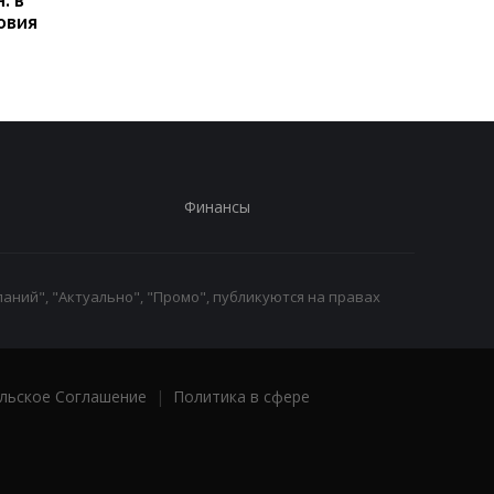
овия
заблокировать карт
Финансы
аний", "Актуально", "Промо", публикуются на правах
льское Соглашение
|
Политика в сфере