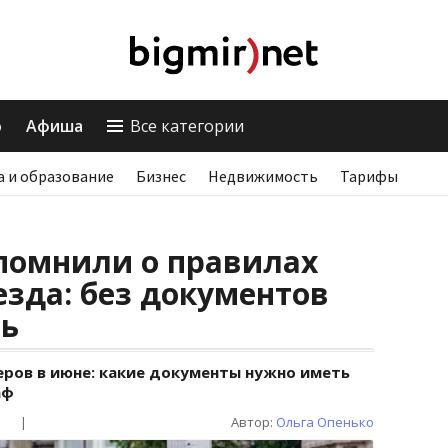
о
Афиша
Все категории
а и образование
Бизнес
Недвижимость
Тарифы
помнили о правилах
езда: без документов
ть
еров в июне: какие документы нужно иметь
аф
|
Автор:
Ольга Опенько