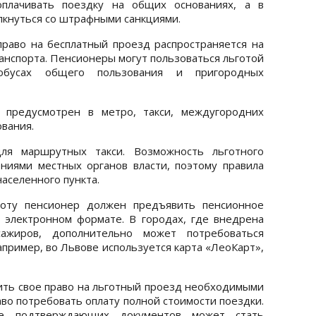
оплачивать поездку на общих основаниях, а в
лкнуться со штрафными санкциями.
раво на бесплатный проезд распространяется на
нспорта. Пенсионеры могут пользоваться льготой
тобусах общего пользования и пригородных
 предусмотрен в метро, такси, междугородних
ования.
ля маршрутных такси. Возможность льготного
ниями местных органов власти, поэтому правила
населенного пункта.
готу пенсионер должен предъявить пенсионное
электронном формате. В городах, где внедрена
сажиров, дополнительно может потребоваться
апример, во Львове используется карта «ЛеоКарт»,
ить свое право на льготный проезд необходимыми
во потребовать оплату полной стоимости поездки.
ие подтверждающих документов может стать