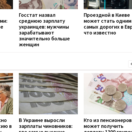
Госстат назвал
Проездной в Киеве
ми:
среднюю зарплату
может стать одним
ые
украинцев: мужчины
самых дорогих в Ев
зарабатывают
что известно
значительно больше
женщин
жно
В Украине выросли
Кто из пенсионеров
сию в
зарплаты чиновников:
может получить
у
где самые высокие
доплату 1300 гривен