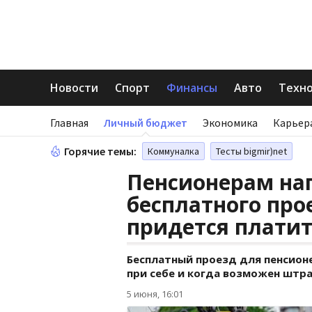
Новости
Спорт
Финансы
Авто
Техн
Главная
Личный бюджет
Экономика
Карьер
Горячие темы:
Коммуналка
Тесты bigmir)net
Пенсионерам на
бесплатного про
придется плати
Бесплатный проезд для пенсион
при себе и когда возможен штр
5 июня, 16:01