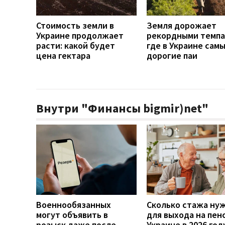
Стоимость земли в
Земля дорожает
Украине продолжает
рекордными темпа
расти: какой будет
где в Украине сам
цена гектара
дорогие паи
Внутри "Финансы bigmir)net"
Военнообязанных
Сколько стажа ну
могут объявить в
для выхода на пен
розыск даже после
Украине в 2026 год