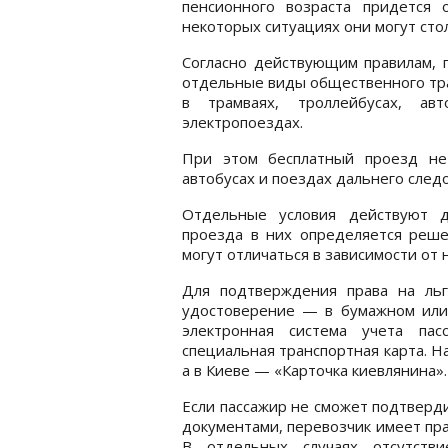
пенсионного возраста придется 
некоторых ситуациях они могут сто
Согласно действующим правилам, п
отдельные виды общественного тра
в трамваях, троллейбусах, ав
электропоездах.
При этом бесплатный проезд не
автобусах и поездах дальнего след
Отдельные условия действуют д
проезда в них определяется реше
могут отличаться в зависимости от 
Для подтверждения права на ль
удостоверение — в бумажном или 
электронная система учета пас
специальная транспортная карта. Н
а в Киеве — «Карточка киевлянина».
Если пассажир не сможет подтверд
документами, перевозчик имеет пра
В отдельных случаях отсутств