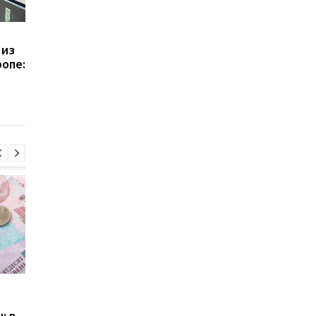
Проезд в Киеве по 30
Проезд в Киеве мож
 из
грн: эксперты
подорожать до 30 гр
ропе:
предупредили о росте
КГГА рассказали о
инфляции и ударе по
льготах
кошелькам
Пенсии для украинцев в
Банки усилили
Польше: кто может
контроль переводов:
: в
получать выплаты
какие операции мог