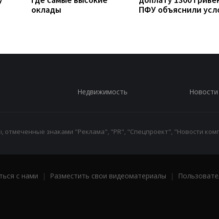
оклады
ПФУ объяснили усл
Недвижимость
Новости
 отмеченные знаками "Реклама", "PR", "Спецпроект", "Новости комп
ться с нами
|
Разместить свои видеоматериалы
|
Пользовате