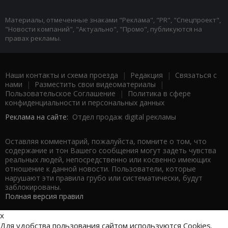
Материалы, отмеченные знаками "Реклама", "PR", "Спецпроект",
"Новости компаний", "Актуально", "Промо", публикуются на
правах рекламы.
Наши контакты и схема проезда
|
Редакция
|
Связаться с
нами
|
Разместить свои видеоматериалы
|
Пользовательское Соглашение
|
Политика в сфере
конфиденциальности и персональных данных
Реклама на сайте:
Отдел продаж digital рекламы
Оставляя комментарий, пожалуйста, помните о том, что
содержание и тон Вашего сообщения могут задеть чувства
реальных людей, непосредственно или косвенно имеющих
отношение к данной новости. Пользователи, которые
нарушают эти правила грубо или систематически, будут
заблокированы.
Полная версия правил
x
Для удобства пользования сайтом используются Cookies.