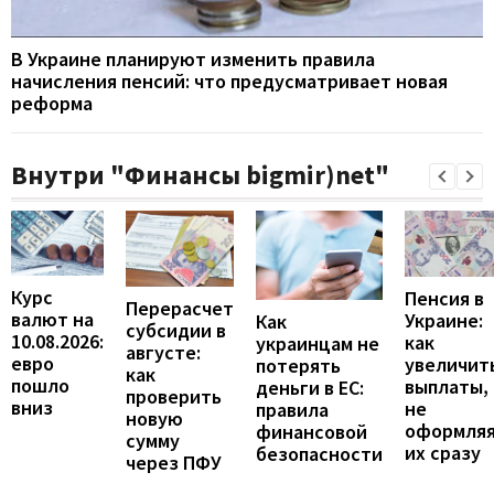
В Украине планируют изменить правила
начисления пенсий: что предусматривает новая
реформа
Внутри "Финансы bigmir)net"
Курс
Пенсия в
Перерасчет
валют на
Украине:
Как
субсидии в
10.08.2026:
как
украинцам не
августе:
евро
увеличит
потерять
как
пошло
выплаты,
деньги в ЕС:
проверить
вниз
не
правила
новую
оформля
финансовой
сумму
их сразу
безопасности
через ПФУ