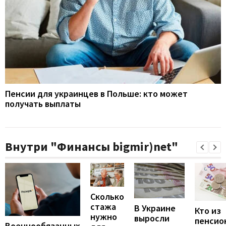
Пенсии для украинцев в Польше: кто может
получать выплаты
Внутри "Финансы bigmir)net"
Сколько
стажа
В Украине
Кто из
нужно
выросли
пенсио
Военнообязанных