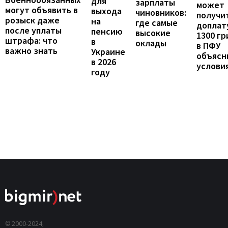
для
зарплаты
может
могут объявить в
выхода
чиновников:
получи
розыск даже
на
где самые
доплат
после уплаты
пенсию
высокие
1300 гр
штрафа: что
в
оклады
в ПФУ
важно знать
Украине
объясн
в 2026
услови
году
© 2000-2024,