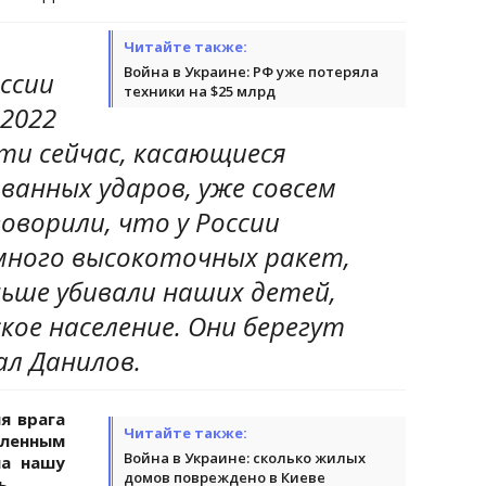
Читайте также:
Война в Украине: РФ уже потеряла
ссии
техники на $25 млрд
 2022
ти сейчас, касающиеся
ванных ударов, уже совсем
говорили, что у России
много высокоточных ракет,
ьше убивали наших детей,
ое население. Они берегут
ал Данилов.
я врага
Читайте также:
еленным
Война в Украине: сколько жилых
на нашу
домов повреждено в Киеве
ь.