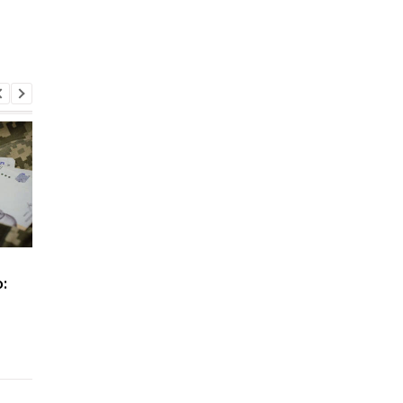
Как изменить военный
Бронирование
:
учёт в ТЦК после
работников с сентяб
переезда: сроки и
2026 года: кто може
правила
потерять отсрочку о
мобилизации