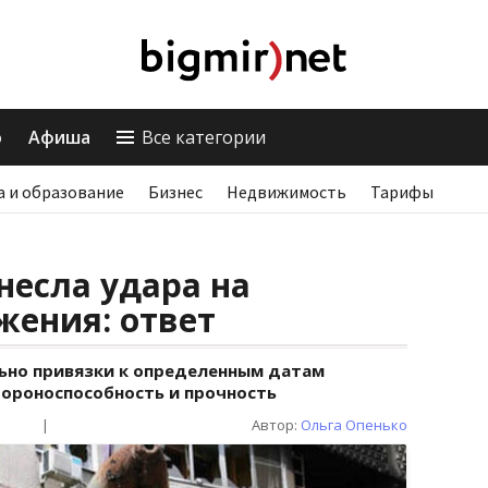
о
Афиша
Все категории
а и образование
Бизнес
Недвижимость
Тарифы
несла удара на
жения: ответ
льно привязки к определенным датам
бороноспособность и прочность
|
Автор:
Ольга Опенько