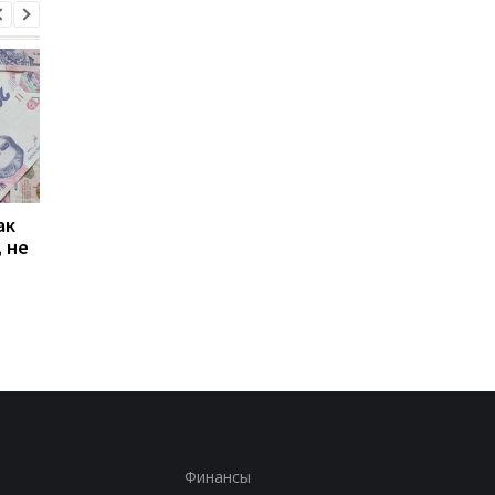
ак
Проезд по 30 грн в
Выплата 3100 грн ко
 не
Киеве: почему
Дню Независимости
работники с низкими
кому нужно подать
зарплатами уходят с
заявление в ПФУ
работы
Финансы