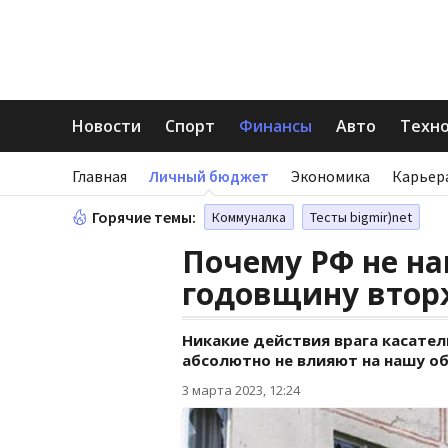
Новости
Спорт
Финансы
Авто
Техн
Главная
Личный бюджет
Экономика
Карьер
Горячие темы:
Коммуналка
Тесты bigmir)net
Почему РФ не на
годовщину втор
Никакие действия врага касате
абсолютно не влияют на нашу о
3 марта 2023, 12:24