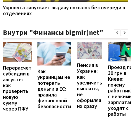
Укрпочта запускает выдачу посылок без очереди в
отделениях
Внутри "Финансы bigmir)net"
Пенсия в
Проезд п
Перерасчет
Украине:
Как
30 грн в
субсидии в
как
украинцам не
Киеве:
августе:
увеличить
потерять
почему
как
выплаты,
деньги в ЕС:
работник
проверить
не
правила
с низким
новую
оформляя
финансовой
зарплата
сумму
их сразу
безопасности
уходят с
через ПФУ
работы