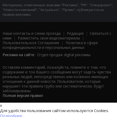
Материалы, отмеченные знаками "Реклама", "PR", "Спецпроект",
"Новости компаний", "Актуально", "Промо", публикуются на
правах рекламы.
Наши контакты и схема проезда
|
Редакция
|
Связаться с
нами
|
Разместить свои видеоматериалы
|
Пользовательское Соглашение
|
Политика в сфере
конфиденциальности и персональных данных
Реклама на сайте:
Отдел продаж digital рекламы
Оставляя комментарий, пожалуйста, помните о том, что
содержание и тон Вашего сообщения могут задеть чувства
реальных людей, непосредственно или косвенно имеющих
отношение к данной новости. Пользователи, которые
нарушают эти правила грубо или систематически, будут
заблокированы.
Полная версия правил
x
Для удобства пользования сайтом используются Cookies.
Подробнее...