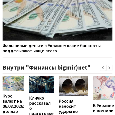
Фальшивые деньги в Украине: какие банкноты
подделывают чаще всего
Внутри "Финансы bigmir)net"
Курс
Кличко
валют на
Россия
рассказал
В Украине
06.08.2026:
наносит
о
изменили
доллар
удары по
подготовке