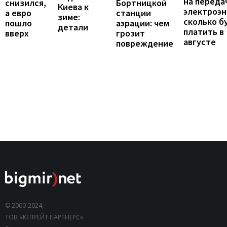
на переда
снизился,
Бортницкой
Киева к
электроэн
а евро
станции
зиме:
сколько б
пошло
аэрации: чем
детали
платить в
вверх
грозит
августе
повреждение
© 2000-2024,
ТОВ «КЕПРЕЙТ ПАРТНЕРС».