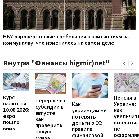
НБУ опроверг новые требования к квитанциям за
коммуналку: что изменилось на самом деле
Внутри "Финансы bigmir)net"
Курс
Пенсия в
Перерасчет
валют на
Украине:
Как
субсидии в
10.08.2026:
как
украинцам не
августе:
евро
увеличит
потерять
как
пошло
выплаты,
деньги в ЕС:
проверить
вниз
не
правила
новую
оформля
финансовой
сумму