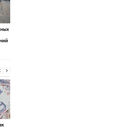
дных
Бесплатные поездки
3000 км по Украине:
"УЗ-3000": что
стартует бесплатны
аний
включено, а за что
проезд по железной
нужно платить
дороге для украинц
ак
Проезд по 30 грн в
Выплата 3100 грн ко