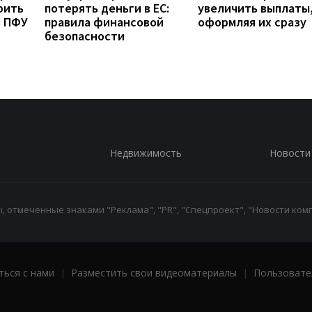
рить
потерять деньги в ЕС:
увеличить выплаты,
з ПФУ
правила финансовой
оформляя их сразу
безопасности
Недвижимость
Новости
 отмеченные знаками "Реклама", "PR", "Спецпроект", "Новости комп
ться с нами
|
Разместить свои видеоматериалы
|
Пользовате