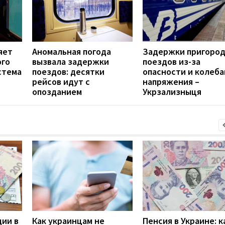
яет
Аномальная погода
Задержки пригоро
ого
вызвала задержки
поездов из-за
стема
поездов: десятки
опасности и колеб
рейсов идут с
напряжения –
опозданием
Укрзализныця
дии в
Как украинцам не
Пенсия в Украине: к