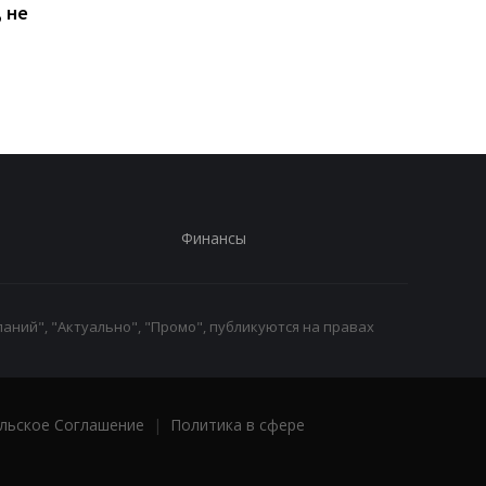
 не
Киеве: почему
Дню Независимости
работники с низкими
кому нужно подать
зарплатами уходят с
заявление в ПФУ
работы
Финансы
аний", "Актуально", "Промо", публикуются на правах
льское Соглашение
|
Политика в сфере