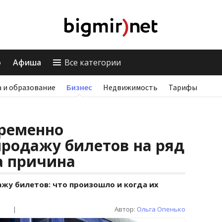
о
Афиша
Все категории
 и образование
Бизнес
Недвижимость
Тарифы
ременно
родажу билетов на ряд
а причина
жу билетов: что произошло и когда их
|
Автор:
Ольга Опенько