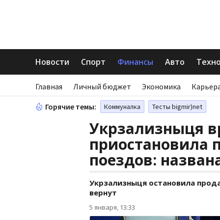
Новости
Спорт
Финансы
Авто
Техн
Главная
Личный бюджет
Экономика
Карьера
Горячие темы:
Коммуналка
Тесты bigmir)net
Укрзализныця в
приостановила п
поездов: назван
Укрзализныця остановила прода
вернут
5 января, 13:33