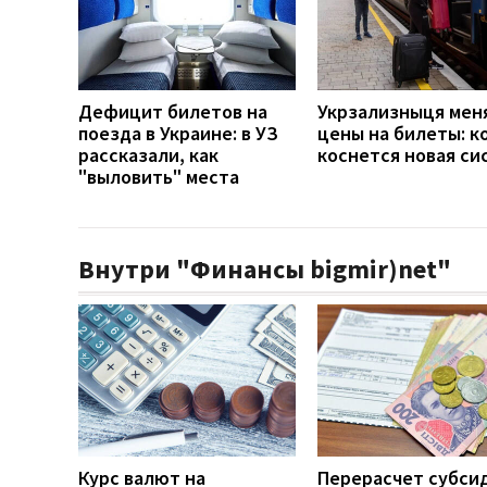
Дефицит билетов на
Укрзализныця мен
поезда в Украине: в УЗ
цены на билеты: к
рассказали, как
коснется новая си
"выловить" места
Внутри "Финансы bigmir)net"
Курс валют на
Перерасчет субси