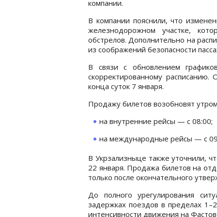
компании.
В компании пояснили, что изменен
железнодорожном участке, кото
обстрелов. Дополнительно на расп
из соображений безопасности пасса
В связи с обновлением графико
скорректированному расписанию. 
конца суток 7 января.
Продажу билетов возобновят утром 
на внутренние рейсы — с 08:00;
на международные рейсы — с 09
В Укрзализныце также уточнили, чт
22 января. Продажа билетов на отд
только после окончательного утвер
До полного урегулирования сит
задержках поездов в пределах 1–2
интенсивности движения на Фастовс