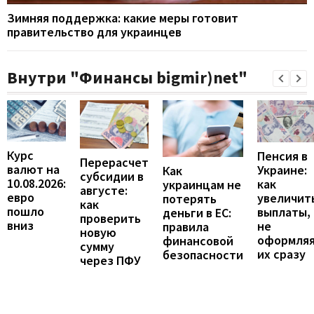
Зимняя поддержка: какие меры готовит
правительство для украинцев
Внутри "Финансы bigmir)net"
Курс
Пенсия в
Перерасчет
валют на
Украине:
Как
субсидии в
10.08.2026:
как
украинцам не
августе:
евро
увеличит
потерять
как
пошло
выплаты,
деньги в ЕС:
проверить
вниз
не
правила
новую
оформля
финансовой
сумму
их сразу
безопасности
через ПФУ