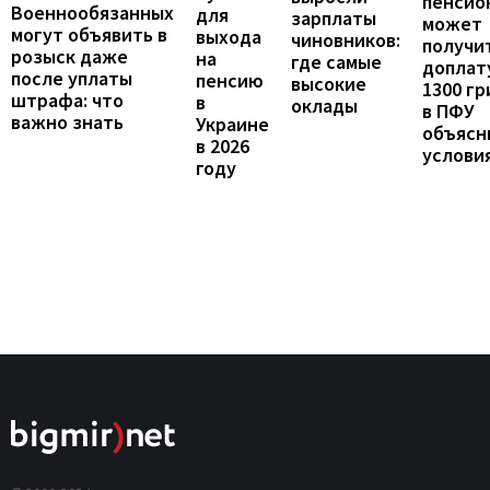
пенсио
Военнообязанных
для
зарплаты
может
могут объявить в
выхода
чиновников:
получи
розыск даже
на
где самые
доплат
после уплаты
пенсию
высокие
1300 гр
штрафа: что
в
оклады
в ПФУ
важно знать
Украине
объясн
в 2026
услови
году