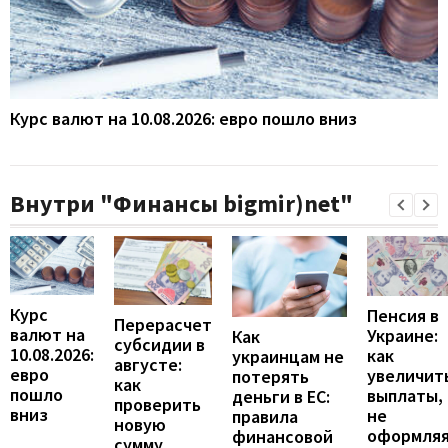
Курс валют на 10.08.2026: евро пошло вниз
Внутри "Финансы bigmir)net"
Курс
Пенсия в
Перерасчет
валют на
Украине:
Как
субсидии в
10.08.2026:
как
украинцам не
августе:
евро
увеличит
потерять
как
пошло
выплаты,
деньги в ЕС:
проверить
вниз
не
правила
новую
оформля
финансовой
сумму