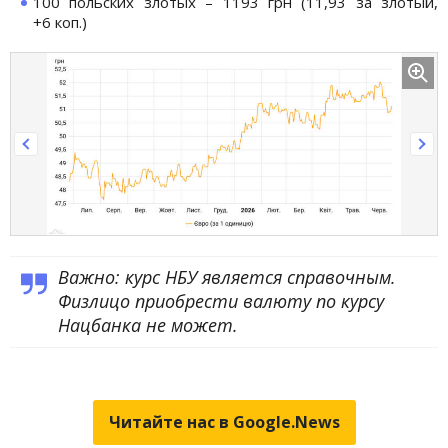
100 польских злотых – 1193 грн (11,93 за злотый,
+6 коп.)
Важно: курс НБУ является справочным.
Физлицо приобрести валюту по курсу
Нацбанка не может.
Читайте нас в Google.News