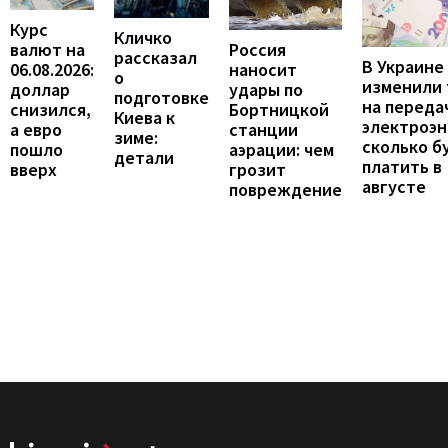
Курс
Кличко
валют на
Россия
рассказал
В Украине
06.08.2026:
наносит
о
изменили
доллар
удары по
подготовке
на переда
снизился,
Бортницкой
Киева к
электроэн
а евро
станции
зиме:
сколько б
пошло
аэрации: чем
детали
платить в
вверх
грозит
августе
повреждение