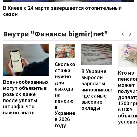
В Киеве с 24 марта завершается отопительный
сезон
Внутри "Финансы bigmir)net"
Сколько
стажа
В Украине
Кто из
нужно
выросли
пенсио
Военнообязанных
для
зарплаты
может
могут объявить в
выхода
чиновников:
получи
розыск даже
на
где самые
доплат
после уплаты
пенсию
высокие
1300 гр
штрафа: что
в
оклады
в ПФУ
важно знать
Украине
объясн
в 2026
услови
году