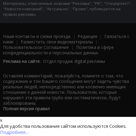
Материалы, отмеченные знаками "Реклама", "PR", "Спецпроект",
"Новости компаний", "Актуально", "Промо", публикуются на
правах рекламы.
Наши контакты и схема проезда
|
Редакция
|
Связаться с
нами
|
Разместить свои видеоматериалы
|
Пользовательское Соглашение
|
Политика в сфере
конфиденциальности и персональных данных
Реклама на сайте:
Отдел продаж digital рекламы
Оставляя комментарий, пожалуйста, помните о том, что
содержание и тон Вашего сообщения могут задеть чувства
реальных людей, непосредственно или косвенно имеющих
отношение к данной новости. Пользователи, которые
нарушают эти правила грубо или систематически, будут
заблокированы.
Полная версия правил
x
Для удобства пользования сайтом используются Cookies.
Подробнее...