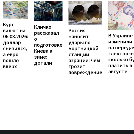
Курс
Кличко
валют на
Россия
рассказал
В Украине
06.08.2026:
наносит
о
изменили
доллар
удары по
подготовке
на переда
снизился,
Бортницкой
Киева к
электроэн
а евро
станции
зиме:
сколько б
пошло
аэрации: чем
детали
платить в
вверх
грозит
августе
повреждение