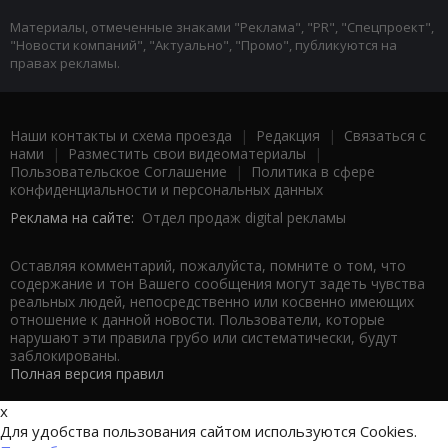
Материалы, отмеченные знаками "Реклама", "PR", "Спецпроект",
"Новости компаний", "Актуально", "Промо", публикуются на
правах рекламы.
Наши контакты и схема проезда
|
Редакция
|
Связаться с
нами
|
Разместить свои видеоматериалы
|
Пользовательское Соглашение
|
Политика в сфере
конфиденциальности и персональных данных
Реклама на сайте:
Отдел продаж digital рекламы
Оставляя комментарий, пожалуйста, помните о том, что
содержание и тон Вашего сообщения могут задеть чувства
реальных людей, непосредственно или косвенно имеющих
отношение к данной новости. Пользователи, которые
нарушают эти правила грубо или систематически, будут
заблокированы.
Полная версия правил
x
Для удобства пользования сайтом используются Cookies.