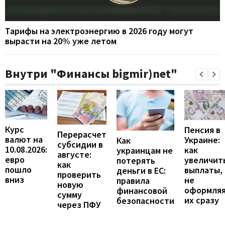
Тарифы на электроэнергию в 2026 году могут
вырасти на 20% уже летом
Внутри "Финансы bigmir)net"
Курс
Пенсия в
Перерасчет
валют на
Украине:
Как
субсидии в
10.08.2026:
как
украинцам не
августе:
евро
увеличит
потерять
как
пошло
выплаты,
деньги в ЕС:
проверить
вниз
не
правила
новую
оформля
финансовой
сумму
их сразу
безопасности
через ПФУ