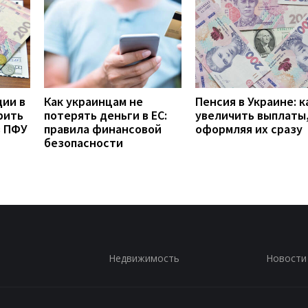
дии в
Как украинцам не
Пенсия в Украине: к
рить
потерять деньги в ЕС:
увеличить выплаты,
з ПФУ
правила финансовой
оформляя их сразу
безопасности
Недвижимость
Новости