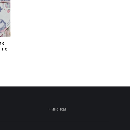
ак
Проезд по 30 грн в
Выплата 3100 грн ко
 не
Киеве: почему
Дню Независимости
работники с низкими
кому нужно подать
зарплатами уходят с
заявление в ПФУ
работы
Финансы