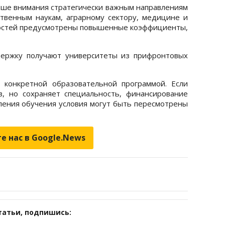
ьше внимания стратегически важным направлениям
твенным наукам, аграрному сектору, медицине и
ностей предусмотрены повышенные коэффициенты,
держку получают университеты из прифронтовых
а конкретной образовательной программой. Если
з, но сохраняет специальность, финансирование
вления обучения условия могут быть пересмотрены
е нас в Google.News
татьи, подпишись: