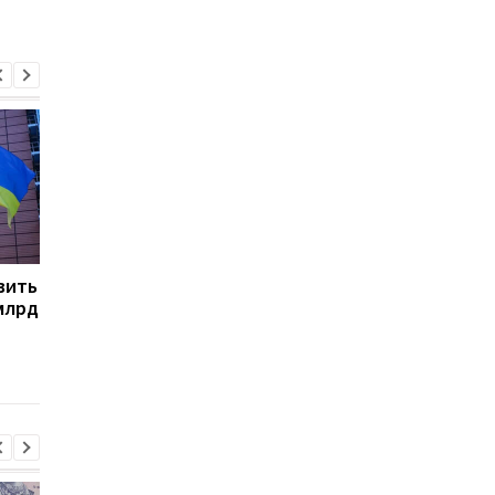
вить
15 перерабатывающих
Как получить до 16 
 млрд
предприятий получат
грн на восстановлен
гранты на 83 млн грн
предприятия — новы
грант от Кабмина