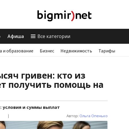
о
Афиша
Все категории
а и образование
Бизнес
Недвижимость
Тарифы
ысяч гривен: кто из
ет получить помощь на
: условия и суммы выплат
|
Автор:
Ольга Опенько