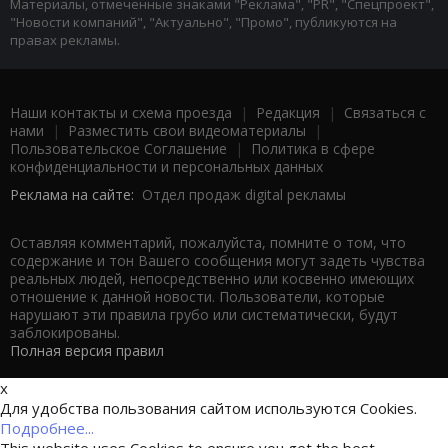
Материалы, отмеченные знаками "Реклама", "PR", "Спецпроект",
"Новости компаний", "Актуально", "Промо", публикуются на
правах рекламы.
Наши контакты и схема проезда
|
Редакция
|
Связаться с
нами
|
Разместить свои видеоматериалы
|
Пользовательское Соглашение
|
Политика в сфере
конфиденциальности и персональных данных
Реклама на сайте:
Отдел продаж digital рекламы
Оставляя комментарий, пожалуйста, помните о том, что
содержание и тон Вашего сообщения могут задеть чувства
реальных людей, непосредственно или косвенно имеющих
отношение к данной новости. Пользователи, которые
нарушают эти правила грубо или систематически, будут
заблокированы.
Полная версия правил
x
Для удобства пользования сайтом используются Cookies.
Подробнее...