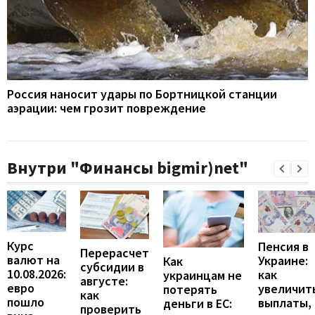
Россия наносит удары по Бортницкой станции
аэрации: чем грозит повреждение
Внутри "Финансы bigmir)net"
Курс
Пенсия в
Перерасчет
валют на
Украине:
Как
субсидии в
10.08.2026:
как
украинцам не
августе:
евро
увеличит
потерять
как
пошло
выплаты,
деньги в ЕС:
проверить