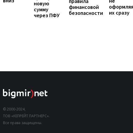
вниз
не
правила
новую
оформля
финансовой
сумму
их сразу
безопасности
через ПФУ
© 2000-2024,
ТОВ «КЕПРЕЙТ ПАРТНЕРС».
Все права защищены.