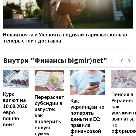
Новая почта и Укрпочта подняли тарифы: сколько
теперь стоит доставка
Внутри "Финансы bigmir)net"
Курс
Пенсия в
Перерасчет
валют на
Украине:
Как
субсидии в
10.08.2026:
как
украинцам не
августе:
евро
увеличит
потерять
как
пошло
выплаты,
деньги в ЕС:
проверить
вниз
не
правила
новую
оформля
финансовой
сумму