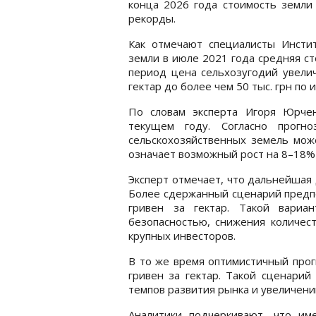
конца 2026 года стоимость земли
рекорды.
Как отмечают специалисты Инстит
земли в июле 2021 года средняя ст
период цена сельхозугодий увелич
гектар до более чем 50 тыс. грн по 
По словам эксперта Игоря Юрче
текущем году. Согласно прогн
сельскохозяйственных земель може
означает возможный рост на 8–18% 
Эксперт отмечает, что дальнейшая 
Более сдержанный сценарий предпо
гривен за гектар. Такой вариа
безопасностью, снижения количес
крупных инвесторов.
В то же время оптимистичный прог
гривен за гектар. Такой сценари
темпов развития рынка и увеличени
Аналитики подчеркивают, что и