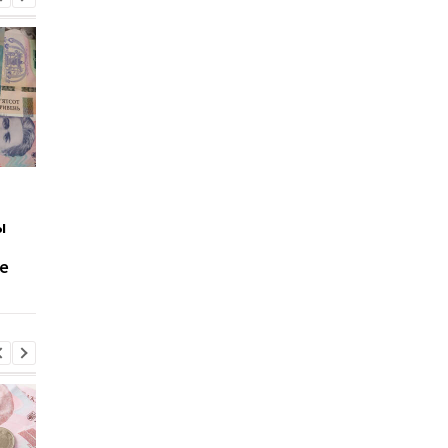
Пенсионерам
В Украине впервые
напомнили о правилах
проведут аукционы 
ы
бесплатного проезда:
разминирование
без документов
частных сельхоззем
е
придется платить