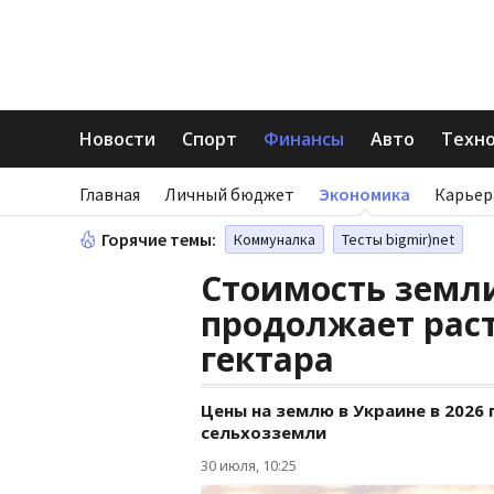
Новости
Спорт
Финансы
Авто
Техн
Главная
Личный бюджет
Экономика
Карьер
Горячие темы:
Коммуналка
Тесты bigmir)net
Стоимость земли
продолжает раст
гектара
Цены на землю в Украине в 2026 
сельхозземли
30 июля, 10:25