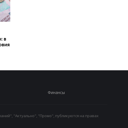
Пенсии для украинцев в
Банки усилили
Польше: кто может
контроль переводов:
: в
получать выплаты
какие операции мог
овия
заблокировать карт
Финансы
аний", "Актуально", "Промо", публикуются на правах