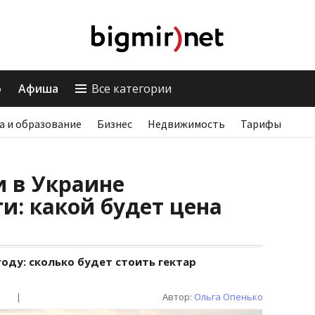
о
Афиша
Все категории
а и образование
Бизнес
Недвижимость
Тарифы
 в Украине
и: какой будет цена
году: сколько будет стоить гектар
|
Автор:
Ольга Опенько