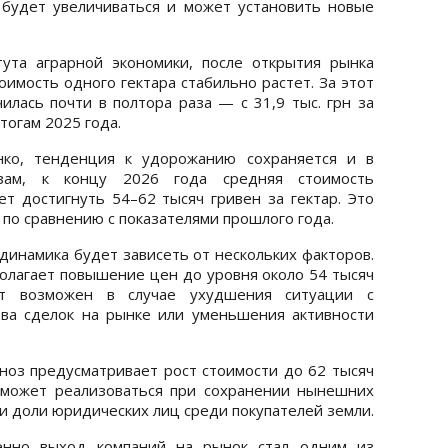
 будет увеличиваться и может установить новые
ута аграрной экономики, после открытия рынка
оимость одного гектара стабильно растет. За этот
илась почти в полтора раза — с 31,9 тыс. грн за
итогам 2025 года.
нко, тенденция к удорожанию сохраняется и в
озам, к концу 2026 года средняя стоимость
т достигнуть 54–62 тысяч гривен за гектар. Это
по сравнению с показателями прошлого года.
динамика будет зависеть от нескольких факторов.
лагает повышение цен до уровня около 54 тысяч
нт возможен в случае ухудшения ситуации с
тва сделок на рынке или уменьшения активности
ноз предусматривает рост стоимости до 62 тысяч
й может реализоваться при сохранении нынешних
и доли юридических лиц среди покупателей земли.
менно выход компаний на рынок стал одним из