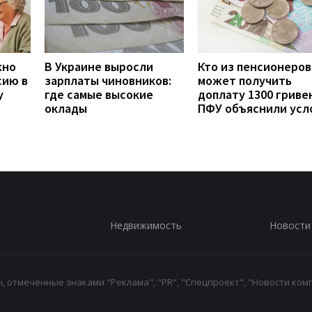
жно
В Украине выросли
Кто из пенсионеров
сию в
зарплаты чиновников:
может получить
у
где самые высокие
доплату 1300 гривен
оклады
ПФУ объяснили усл
Недвижимость
Новости
 отмеченные знаками "Реклама", "PR", "Спецпроект", "Новости комп