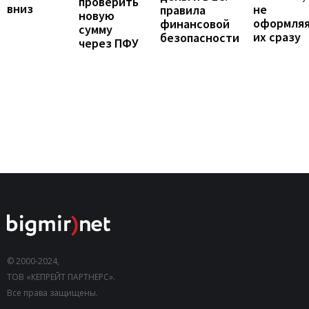
проверить
вниз
не
правила
новую
оформля
финансовой
сумму
их сразу
безопасности
через ПФУ
© 2000-2024,
ТОВ «КЕПРЕЙТ ПАРТНЕРС».
Все права защищены.