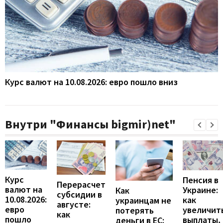
Курс валют на 10.08.2026: евро пошло вниз
Внутри "Финансы bigmir)net"
Курс
Пенсия в
Перерасчет
валют на
Украине:
Как
субсидии в
10.08.2026:
как
украинцам не
августе:
евро
увеличит
потерять
как
пошло
выплаты,
деньги в ЕС: