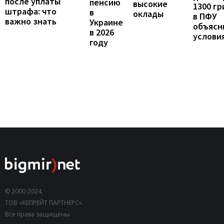
после уплаты
пенсию
высокие
1300 гр
штрафа: что
в
оклады
в ПФУ
важно знать
Украине
объясн
в 2026
услови
году
© 2000-2024,
ТОВ «КЕПРЕЙТ ПАРТНЕРС».
Все права защищены.