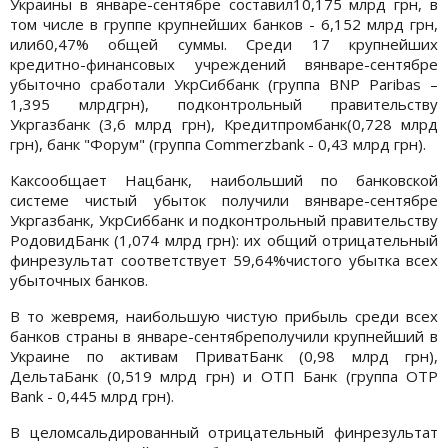
Украины в январе-сентябре составил10,175 млрд грн, в
том числе в группе крупнейших банков - 6,152 млрд грн,
или60,47% общей суммы. Среди 17 крупнейших
кредитно-финансовых учреждений вянваре-сентябре
убыточно сработали УкрСиббанк (группа BNP Paribas –
1,395 млрдгрн), подконтрольный правительству
Укргазбанк (3,6 млрд грн), Кредитпромбанк(0,728 млрд
грн), банк "Форум" (группа Commerzbank - 0,43 млрд грн).
Каксообщает Нацбанк, наибольший по банковской
системе чистый убыток получили вянваре-сентябре
Укргазбанк, УкрСиббанк и подконтрольный правительству
РодовидБанк (1,074 млрд грн): их общий отрицательный
финрезультат соответствует 59,64%чистого убытка всех
убыточных банков.
В то жевремя, наибольшую чистую прибыль среди всех
банков страны в январе-сентябреполучили крупнейший в
Украине по активам ПриватБанк (0,98 млрд грн),
ДельтаБанк (0,519 млрд грн) и ОТП Банк (группа OTP
Bank - 0,445 млрд грн).
В целомсальдированный отрицательный финрезультат