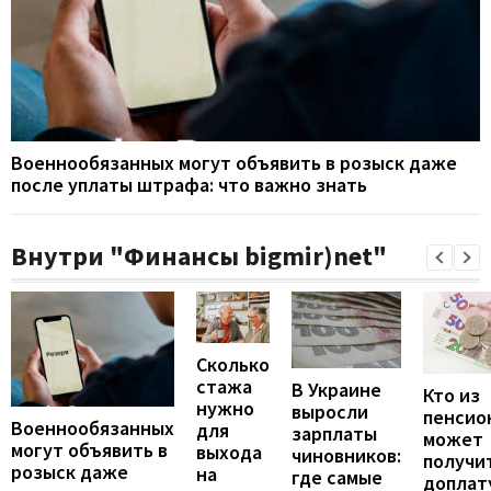
Военнообязанных могут объявить в розыск даже
после уплаты штрафа: что важно знать
Внутри "Финансы bigmir)net"
Сколько
стажа
В Украине
Кто из
нужно
выросли
пенсио
Военнообязанных
для
зарплаты
может
могут объявить в
выхода
чиновников:
получи
розыск даже
на
где самые
доплат