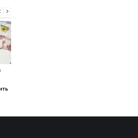
и
Мировые запасы
Остановка морского
топлива почти
коридора может
исчерпаны: эксперт
привести к снижени
ить
предупредил о рисках
производства
для Украины
железной руды