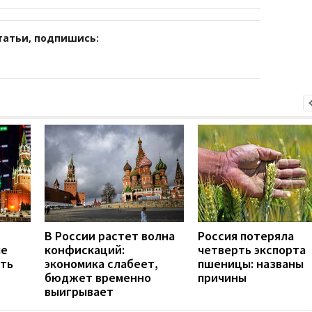
татьи, подпишись:
В России растет волна
Россия потеряла
ле
конфискаций:
четверть экспорта
еть
экономика слабеет,
пшеницы: названы
бюджет временно
причины
выигрывает