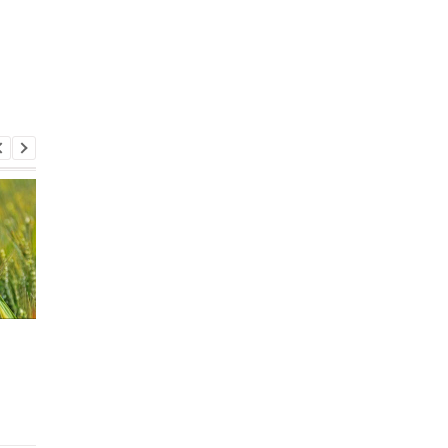
Россия получит от
Zara может вернутьс
экспорта в ЕС больше,
Россию: FT раскрыла
чем ЕС выделит Украине
схему франшизного
в 2025 году
возврата