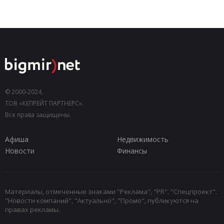
© 2000-2024,
ТОВ «КЕПРЕЙТ ПАРТНЕРС».
Все права защищены.
Афиша
Недвижимость
Новости
Финансы
Материалы, отмеченные знаками "Реклама", "PR", "Спецпроект",
"Новости компаний", "Актуально", "Промо", публикуются на
правах рекламы.