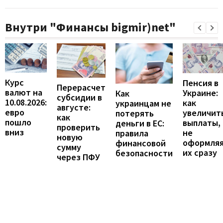
Внутри "Финансы bigmir)net"
Курс
Пенсия в
Перерасчет
валют на
Украине:
Как
субсидии в
10.08.2026:
как
украинцам не
августе:
евро
увеличит
потерять
как
пошло
выплаты,
деньги в ЕС:
проверить
вниз
не
правила
новую
оформля
финансовой
сумму
их сразу
безопасности
через ПФУ