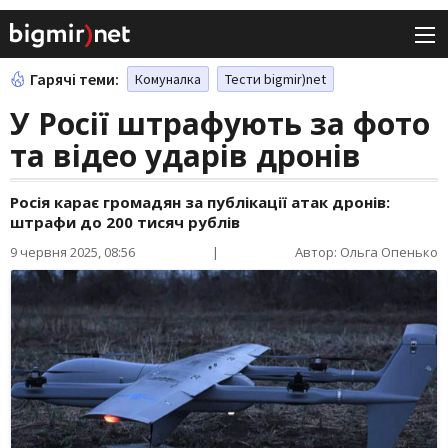
Гарячі теми:
Комуналка
Тести bigmir)net
У Росії штрафують за фото
та відео ударів дронів
Росія карає громадян за публікації атак дронів:
штрафи до 200 тисяч рублів
9 червня 2025, 08:56
|
Автор: Ольга Опенько