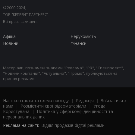
© 2000-2024,
ТОВ "КЕПРЕЙТ ПАРТНЕРС".
Всі права захищені.
Афіша
Нерухомість
Новини
Фінанси
Матеріали, позначені знаками "Реклама", "PR", "Спецпроект",
"Новини компаній", "Актуально", "Промо", публікуються на
правах реклами.
Наші контакти та схема проїзду
|
Редакція
|
Зв'язатися з
нами
|
Розмістити свої відеоматеріали
|
Угода
Користувача
|
Політика у сфері конфіденційності та
персональних даних
Реклама на сайті:
Відділ продажів digital реклами