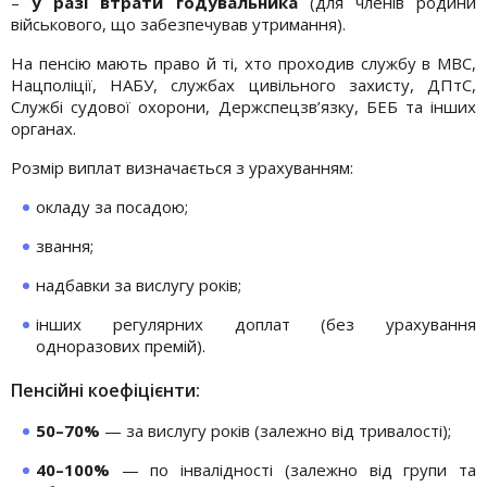
–
у разі втрати годувальника
(для членів родини
військового, що забезпечував утримання).
На пенсію мають право й ті, хто проходив службу в МВС,
Нацполіції, НАБУ, службах цивільного захисту, ДПтС,
Службі судової охорони, Держспецзв’язку, БЕБ та інших
органах.
Розмір виплат визначається з урахуванням:
окладу за посадою;
звання;
надбавки за вислугу років;
інших регулярних доплат (без урахування
одноразових премій).
Пенсійні коефіцієнти:
50–70%
— за вислугу років (залежно від тривалості);
40–100%
— по інвалідності (залежно від групи та