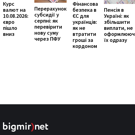
Курс
Фінансова
Перерахунок
Пенсія в
валют на
безпека в
субсидії у
Україні: як
10.08.2026:
ЄС для
серпні: як
збільшити
євро
українців:
перевірити
виплати, не
пішло
як не
нову суму
оформлююч
вниз
втратити
через ПФУ
їх одразу
гроші за
кордоном