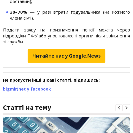
обставин);
30–70%
— у разі втрати годувальника (на кожного
члена сім’ї).
Подати заяву на призначення пенсії можна через
підрозділи ПФУ або уповноважені органи після звільнення
зі служби.
Читайте нас у Google.News
Не пропусти інші цікаві статті, підпишись:
bigmir)net у facebook
Статті на тему