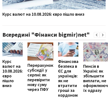
Курс валют на 10.08.2026: євро пішло вниз
Всередині "Фінанси bigmir)net"
Курс
Фінансова
Перерахунок
Пенсія в
валют на
безпека в
субсидії у
Україні: як
10.08.2026:
ЄС для
серпні: як
збільшити
євро
українців:
перевірити
виплати, не
пішло
як не
нову суму
оформлююч
вниз
втратити
через ПФУ
їх одразу
гроші за
кордоном