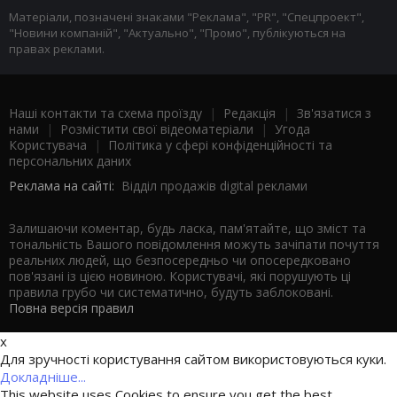
Матеріали, позначені знаками "Реклама", "PR", "Спецпроект",
"Новини компаній", "Актуально", "Промо", публікуються на
правах реклами.
Наші контакти та схема проїзду
|
Редакція
|
Зв'язатися з
нами
|
Розмістити свої відеоматеріали
|
Угода
Користувача
|
Політика у сфері конфіденційності та
персональних даних
Реклама на сайті:
Відділ продажів digital реклами
Залишаючи коментар, будь ласка, пам'ятайте, що зміст та
тональність Вашого повідомлення можуть зачіпати почуття
реальних людей, що безпосередньо чи опосередковано
пов'язані із цією новиною. Користувачі, які порушують ці
правила грубо чи систематично, будуть заблоковані.
Повна версія правил
x
Для зручності користування сайтом використовуються куки.
Докладніше...
This website uses Cookies to ensure you get the best