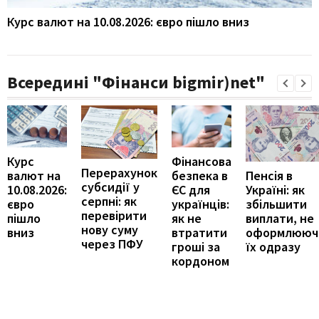
Курс валют на 10.08.2026: євро пішло вниз
Всередині "Фінанси bigmir)net"
Курс
Фінансова
Перерахунок
Пенсія в
валют на
безпека в
субсидії у
Україні: як
10.08.2026:
ЄС для
серпні: як
збільшити
євро
українців:
перевірити
виплати, не
пішло
як не
нову суму
оформлююч
вниз
втратити
через ПФУ
їх одразу
гроші за
кордоном