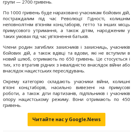
групи — 2700 гривень.
По 1000 гривень буде нараховано учасникам бойових дій,
постраждалим під час Революції Гідності, колишнім
неповнолітнім в’язням концтаборів, гетто та інших місць
примусового утримання, а також дітям, народженим у
таких умовах під час ув’язнення батьків.
Члени родин загиблих захисників і захисниць, учасників
бойових дій, а також вдівці та вдови, які не вступили в
новий шлюб, отримають по 650 гривень. Це стосується і
тих, хто втратив рідних з інвалідністю внаслідок війни або
внаслідок нацистських переслідувань.
Окрему категорію складають учасники війни, колишні
в’язні концтаборів, насильно вивезені на примусові
роботи, а також діти партизанів, підпільників і учасників
опору нацистському режиму. Вони отримають по 450
гривень.
Читайте нас у Google.News