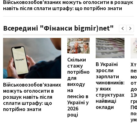
Військовозобов’язаних можуть оголосити в розшук
навіть після сплати штрафу: що потрібно знати
Всередині "Фінанси bigmir)net"
Скільки
В Україні
Хт
стажу
зросли
пе
потрібно
зарплати
м
для
чиновників:
от
виходу
Військовозобов’язаних
у яких
до
на
можуть оголосити в
структурах
13
пенсію в
розшук навіть після
найвищі
гр
Україні у
сплати штрафу: що
оклади
П
2026
потрібно знати
по
році
ум