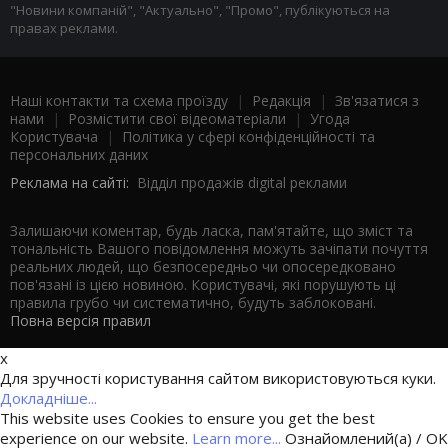
"Новини компаній", "Актуально", "Промо", публікуються на
правах реклами.
Наші контакти та схема проїзду
|
Редакція
|
Зв'язатися з
нами
|
Розмістити свої відеоматеріали
|
Угода
Користувача
|
Політика у сфері конфіденційності та
персональних даних
Реклама на сайті:
Відділ продажів digital реклами
Залишаючи коментар, будь ласка, пам'ятайте, що зміст та
тональність Вашого повідомлення можуть зачіпати почуття
реальних людей, що безпосередньо чи опосередковано
пов'язані із цією новиною. Користувачі, які порушують ці
правила грубо чи систематично, будуть заблоковані.
Повна версія правил
x
Для зручності користування сайтом використовуються куки.
Докладніше...
This website uses Cookies to ensure you get the best
experience on our website.
Learn more...
Ознайомлений(а) / OK