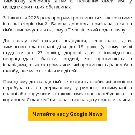
тимчасову допомогу дітям із неповних сімей або у
складних життєвих обставинах.
З 1 жовтня 2025 року програма розшириться і включатиме
інші категорії сімей. Базова допомога призначається на
сім’ю і виплачується одному з її членів, який подав заяву.
До складу сім’ї входять подружжя, неповнолітні діти,
тимчасово влаштовані діти до 18 років (у тому числі
студенти до 23 років), дорослі діти з інвалідністю,
непрацездатні батьки, родичі, які проживають з
інвалідами, а також громадяни, які проживають разом без
шлюбу, але мають спільних дітей.
При цьому до складу сім’ї не входять особи, які повністю
перебувають на державному утриманні, утримувані в
полоні або заручники, а також тимчасово перебувають за
кордоном. Склад сім’ї визначається на дату подання заяви.
Читайте нас у Google.News