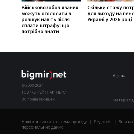
Військовозобов’язаних
Скільки стажу пот
можуть оголосити в
для виходу на пенс
розшук навіть після
Україні у 2026 році
сплати штрафу: що
потрібно знати
Афіша
© 2000-2024,
ТОВ "КЕПРЕЙТ ПАРТНЕРС".
Всі права захищені.
Матеріали,
Наші контакти та схема проїзду
|
Редакція
|
Зв'язат
персональних даних