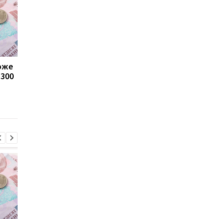
може
Пенсії для українців у
Банки посилили
1300
Польщі: хто може
контроль переказів: 
отримувати виплати
які операції можуть
заблокувати картку