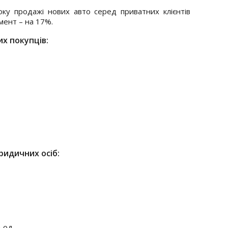
оку продажі нових авто серед приватних клієнтів
мент – на 17%.
х покупців:
ридичних осіб:
 од.