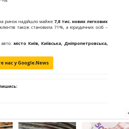
у на ринок надійшло майже
7,8 тис. нових легкових
клієнтів також становила 71%, а юридичних осіб –
 авто:
місто Київ, Київська, Дніпропетровська,
е нас у Google.News
дпишись: