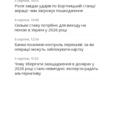
5 серпня, 16:53
Росія завдає ударів по Бортницькій станції
аерації: чим загрожує пошкодження
6 серпня, 16:00
Скільки стажу потрібно для виходу на
пенсію в Україні у 2026 році
6 серпня, 12:54
Банки посилили контроль переказів: за які
операції можуть заблокувати картку
3 серпня, 15:53
Чому зберігати заощадження в доларах у
2026 році стало невигідно: експерти радять
альтернативу