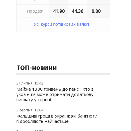
41.90
44.36
0.00
Продаж
Усі курси готівкових валют...
ТОП-новини
31 липня, 15:42
Майже 1300 гривень до пенсії: хто з
українців може отримати додаткову
виплату у серпні
3 серпня, 13:04
Фальшиві гроші в Україні: які банкноти
підробляють найчастіше