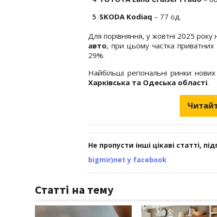
SKODA Kodiaq
– 77 од.
Для порівняння, у жовтні 2025 рок
авто
, при цьому частка приватних 
29%.
Найбільші регіональні ринки нових
Харківська та Одеська області
.
Читайт
Не пропусти інші цікаві статті, пі
bigmir)net у facebook
Статті на тему