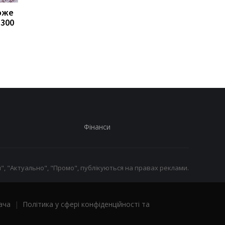
може
Пенсії для українців у
Банки посилили
1300
Польщі: хто може
контроль переказів: 
отримувати виплати
які операції можуть
заблокувати картку
Фінанси
", "Актуально", "Промо", публікуються на правах реклами.
ача
|
Політика у сфері конфіденційності та