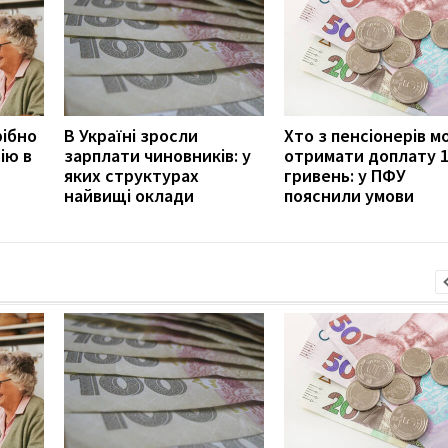
рібно
В Україні зросли
Хто з пенсіонерів 
ію в
зарплати чиновників: у
отримати доплату 
яких структурах
гривень: у ПФУ
найвищі оклади
пояснили умови