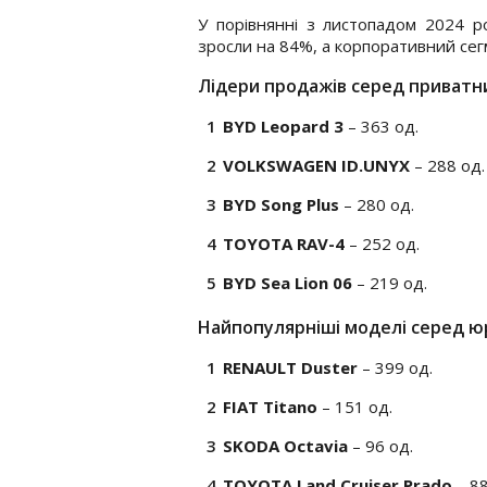
У порівнянні з листопадом 2024 р
зросли на 84%, а корпоративний сег
Лідери продажів серед приватни
BYD Leopard 3
– 363 од.
VOLKSWAGEN ID.UNYX
– 288 од.
BYD Song Plus
– 280 од.
TOYOTA RAV-4
– 252 од.
BYD Sea Lion 06
– 219 од.
Найпопулярніші моделі серед ю
RENAULT Duster
– 399 од.
FIAT Titano
– 151 од.
SKODA Octavia
– 96 од.
TOYOTA Land Cruiser Prado
– 88