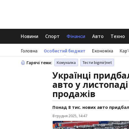
Новини
Спорт
Фінанси
Авто
Техно
Головна
Особистий бюджет
Економіка
Кар'
Гарячі теми:
Комуналка
Тести bigmir)net
Українці придба
авто у листопаді
продажів
Понад 8 тис. нових авто придбал
8 грудня 2025, 14:47