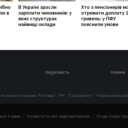
рібно
В Україні зросли
Хто з пенсіонерів 
ію в
зарплати чиновників: у
отримати доплату 
яких структурах
гривень: у ПФУ
найвищі оклади
пояснили умови
Нерухомість
Новини
 позначені знаками "Реклама", "PR", "Спецпроект", "Новини компаній
ися з нами
|
Розмістити свої відеоматеріали
|
Угода Користув