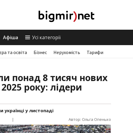
Афіша
Усі категорії
єра та освіта
Бізнес
Нерухомість
Тарифи
ли понад 8 тисяч нових
 2025 року: лідери
и українці у листопаді
|
Автор: Ольга Опенько