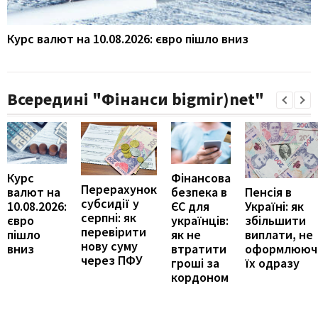
Курс валют на 10.08.2026: євро пішло вниз
Всередині "Фінанси bigmir)net"
Курс
Фінансова
Перерахунок
Пенсія в
валют на
безпека в
субсидії у
Україні: як
10.08.2026:
ЄС для
серпні: як
збільшити
євро
українців:
перевірити
виплати, не
пішло
як не
нову суму
оформлююч
вниз
втратити
через ПФУ
їх одразу
гроші за
кордоном