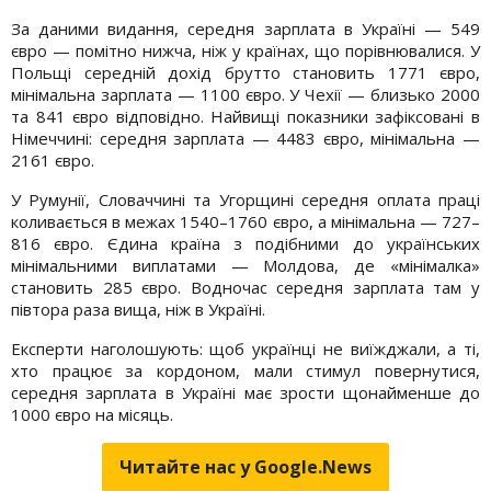
За даними видання, середня зарплата в Україні — 549
євро — помітно нижча, ніж у країнах, що порівнювалися. У
Польщі середній дохід брутто становить 1771 євро,
мінімальна зарплата — 1100 євро. У Чехії — близько 2000
та 841 євро відповідно. Найвищі показники зафіксовані в
Німеччині: середня зарплата — 4483 євро, мінімальна —
2161 євро.
У Румунії, Словаччині та Угорщині середня оплата праці
коливається в межах 1540–1760 євро, а мінімальна — 727–
816 євро. Єдина країна з подібними до українських
мінімальними виплатами — Молдова, де «мінімалка»
становить 285 євро. Водночас середня зарплата там у
півтора раза вища, ніж в Україні.
Експерти наголошують: щоб українці не виїжджали, а ті,
хто працює за кордоном, мали стимул повернутися,
середня зарплата в Україні має зрости щонайменше до
1000 євро на місяць.
Читайте нас у Google.News