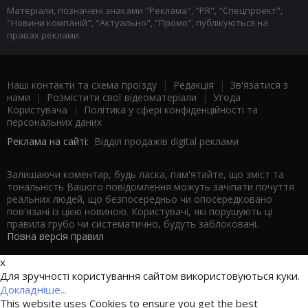
Матеріали, позначені знаками "Реклама", "PR", "Спецпроект",
"Новини компаній", "Актуально", "Промо", публікуються на
правах реклами.
Наші контакти та схема проїзду
|
Редакція
|
Зв'язатися з
нами
|
Розмістити свої відеоматеріали
|
Угода
Користувача
|
Політика у сфері конфіденційності та
персональних даних
Реклама на сайті:
Відділ продажів digital реклами
Залишаючи коментар, будь ласка, пам'ятайте, що зміст та
тональність Вашого повідомлення можуть зачіпати почуття
реальних людей, що безпосередньо чи опосередковано
пов'язані із цією новиною. Користувачі, які порушують ці
правила грубо чи систематично, будуть заблоковані.
Повна версія правил
x
Для зручності користування сайтом використовуються куки.
Докладніше...
This website uses Cookies to ensure you get the best