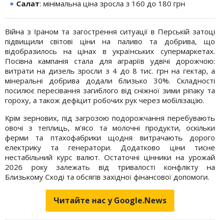
Салат
: мінімальна ціна зросла з 160 до 180 грн
Війна з Іраном та загострення ситуації в Перській затоці
підвищили світові ціни на паливо та добрива, що
відобразилось на цінах в українських супермаркетах.
Посівна кампанія стала для аграріїв удвічі дорожчою:
витрати на дизель зросли з 4 до 8 тис. грн на гектар, а
мінеральні добрива додали близько 30%. Складності
посилює пересівання загиблого від сніжної зими ріпаку та
гороху, а також дефіцит робочих рук через мобілізацію.
Крім зернових, під загрозою подорожчання перебувають
овочі з теплиць, м’ясо та молочні продукти, оскільки
ферми та птахофабрики щодня витрачають дорого
електрику та генератори. Додатково ціни тисне
нестабільний курс валют. Остаточні цінники на урожай
2026 року залежать від тривалості конфлікту на
Близькому Сході та обсягів західної фінансової допомоги.
Читайте нас у Google.News