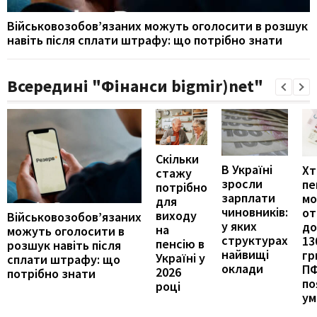
Військовозобов’язаних можуть оголосити в розшук
навіть після сплати штрафу: що потрібно знати
Всередині "Фінанси bigmir)net"
Скільки
В Україні
Хт
стажу
зросли
пе
потрібно
зарплати
м
для
чиновників:
от
виходу
Військовозобов’язаних
у яких
до
на
можуть оголосити в
структурах
13
пенсію в
розшук навіть після
найвищі
гр
Україні у
сплати штрафу: що
оклади
П
2026
потрібно знати
по
році
ум