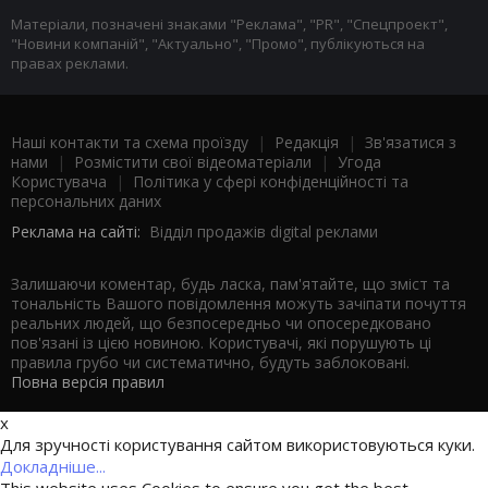
Матеріали, позначені знаками "Реклама", "PR", "Спецпроект",
"Новини компаній", "Актуально", "Промо", публікуються на
правах реклами.
Наші контакти та схема проїзду
|
Редакція
|
Зв'язатися з
нами
|
Розмістити свої відеоматеріали
|
Угода
Користувача
|
Політика у сфері конфіденційності та
персональних даних
Реклама на сайті:
Відділ продажів digital реклами
Залишаючи коментар, будь ласка, пам'ятайте, що зміст та
тональність Вашого повідомлення можуть зачіпати почуття
реальних людей, що безпосередньо чи опосередковано
пов'язані із цією новиною. Користувачі, які порушують ці
правила грубо чи систематично, будуть заблоковані.
Повна версія правил
x
Для зручності користування сайтом використовуються куки.
Докладніше...
This website uses Cookies to ensure you get the best