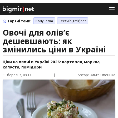
Гарячі теми:
Комуналка
Тести bigmir)net
Овочі для олів’є
дешевшають: як
змінились ціни в Україні
Ціни на овочі в Україні 2026: картопля, морква,
капуста, помідори
30 березня, 08:13
|
Автор: Ольга Опенько