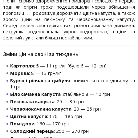
Попит сприяв здорожченню помідорів і солодкого перцю,
тоді як огірки трохи подешевшали через збільшення
пропозиції. Продовжує дорожчати цвітна капуста, а також
зросли ціни на пекінську та червонокачанну капусту.
Серед зелені спостерігається різноспрямована динаміка:
петрушка подешевшала, укроп подорожчав, а ціни на
зелений лук стали більш нестабільними.
Зміни цін на овочі за тиждень
Картопля
: 5 — 11 грн/кг (було 6 — 12 грн)
Морква
: 8 — 13 грн/кг
Буряк і ріпчаста цибуля
: зниження в середньому на
1 грн
Білокачанна капуста
: стабільно 8 — 10 грн
Пекінська капуста
: 25 — 35 грн
Червонокачанна капуста
: 20 — 25 грн
Цвітна капуста
: 170 — 185 грн
Помідори
: 160 — 170 грн
Солодкий перець
: 250 — 270 грн