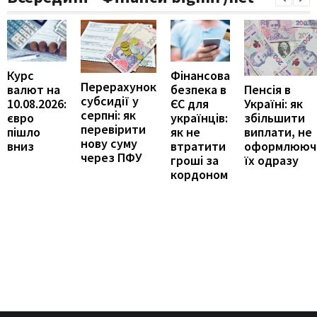
Курс
Фінансова
Перерахунок
Пенсія в
валют на
безпека в
субсидії у
Україні: як
10.08.2026:
ЄС для
серпні: як
збільшити
євро
українців:
перевірити
виплати, не
пішло
як не
нову суму
оформлююч
вниз
втратити
через ПФУ
їх одразу
гроші за
кордоном