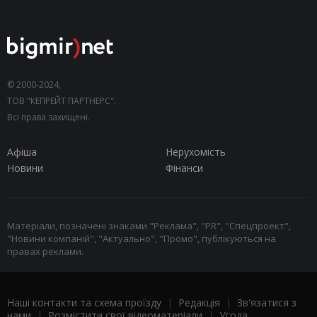
© 2000-2024,
ТОВ "КЕПРЕЙТ ПАРТНЕРС".
Всі права захищені.
Афіша
Нерухомість
Новини
Фінанси
Матеріали, позначені знаками "Реклама", "PR", "Спецпроект",
"Новини компаній", "Актуально", "Промо", публікуються на
правах реклами.
Наші контакти та схема проїзду
|
Редакція
|
Зв'язатися з
нами
|
Розмістити свої відеоматеріали
|
Угода