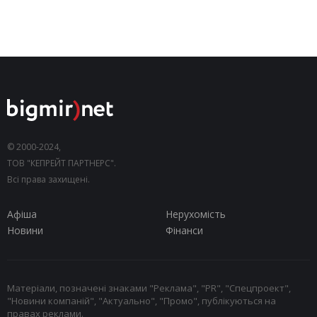
© 2000-2024,
ТОВ "КЕПРЕЙТ ПАРТНЕРС".
Всі права захищені.
Афіша
Нерухомість
Новини
Фінанси
Матеріали, позначені знаками "Реклама", "PR", "Спецпроект",
"Новини компаній", "Актуально", "Промо", публікуються на
правах реклами.