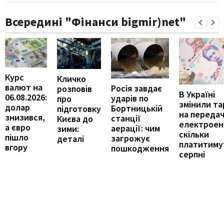
Всередині "Фінанси bigmir)net"
Курс
Кличко
валют на
Росія завдає
розповів
В Україні
06.08.2026:
ударів по
про
змінили т
долар
Бортницькій
підготовку
на переда
знизився,
станції
Києва до
електроене
а євро
аерації: чим
зими:
скільки
пішло
загрожує
деталі
платитиму
вгору
пошкодження
серпні