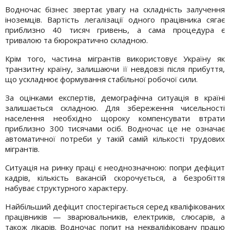
Водночас бізнес звертає увагу на складність залучення
іноземців. Вартість легалізації одного працівника сягає
приблизно 40 тисяч гривень, а сама процедура є
тривалою та бюрократично складною.
Крім того, частина мігрантів використовує Україну як
транзитну країну, залишаючи її невдовзі після прибуття,
що ускладнює формування стабільної робочої сили.
За оцінками експертів, демографічна ситуація в країні
залишається складною. Для збереження чисельності
населення необхідно щороку компенсувати втрати
приблизно 300 тисячами осіб. Водночас це не означає
автоматичної потреби у такій самій кількості трудових
мігрантів.
Ситуація на ринку праці є неоднозначною: попри дефіцит
кадрів, кількість вакансій скорочується, а безробіття
набуває структурного характеру.
Найбільший дефіцит спостерігається серед кваліфікованих
працівників — зварювальників, електриків, слюсарів, а
також лікарів. Водночас попит на некваліфіковану працю