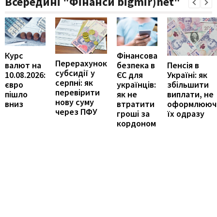
Всередині "Фінанси bigmir)net"
Курс
Фінансова
Перерахунок
Пенсія в
валют на
безпека в
субсидії у
Україні: як
10.08.2026:
ЄС для
серпні: як
збільшити
євро
українців:
перевірити
виплати, не
пішло
як не
нову суму
оформлююч
вниз
втратити
через ПФУ
їх одразу
гроші за
кордоном