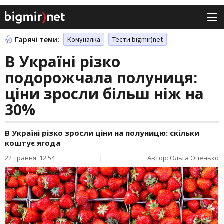
Гарячі теми:
Комуналка
Тести bigmir)net
В Україні різко
подорожчала полуниця:
ціни зросли більш ніж на
30%
В Україні різко зросли ціни на полуницю: скільки
коштує ягода
22 травня, 12:54
|
Автор: Ольга Опенько