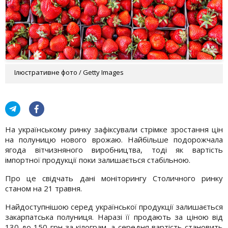
Ілюстративне фото / Getty Images
На українському ринку зафіксували стрімке зростання цін
на полуницю нового врожаю. Найбільше подорожчала
ягода вітчизняного виробництва, тоді як вартість
імпортної продукції поки залишається стабільною.
Про це свідчать дані моніторингу Столичного ринку
станом на 21 травня.
Найдоступнішою серед української продукції залишається
закарпатська полуниця. Наразі її продають за ціною від
130 до 150 грн за кілограм, а середня вартість становить