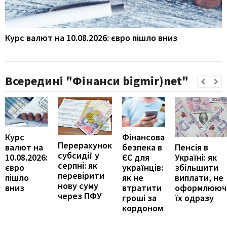
Курс валют на 10.08.2026: євро пішло вниз
Всередині "Фінанси bigmir)net"
Курс
Фінансова
Перерахунок
Пенсія в
валют на
безпека в
субсидії у
Україні: як
10.08.2026:
ЄС для
серпні: як
збільшити
євро
українців:
перевірити
виплати, не
пішло
як не
нову суму
оформлююч
вниз
втратити
через ПФУ
їх одразу
гроші за
кордоном