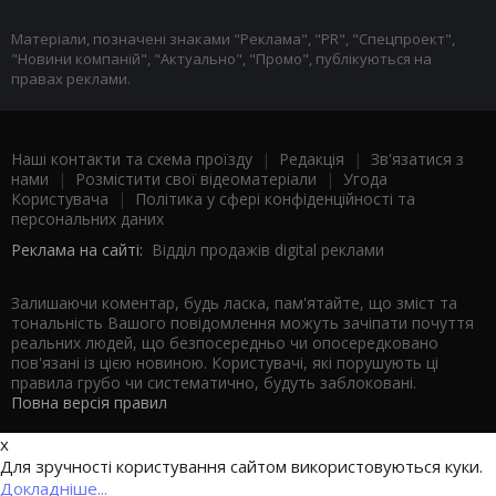
Матеріали, позначені знаками "Реклама", "PR", "Спецпроект",
"Новини компаній", "Актуально", "Промо", публікуються на
правах реклами.
Наші контакти та схема проїзду
|
Редакція
|
Зв'язатися з
нами
|
Розмістити свої відеоматеріали
|
Угода
Користувача
|
Політика у сфері конфіденційності та
персональних даних
Реклама на сайті:
Відділ продажів digital реклами
Залишаючи коментар, будь ласка, пам'ятайте, що зміст та
тональність Вашого повідомлення можуть зачіпати почуття
реальних людей, що безпосередньо чи опосередковано
пов'язані із цією новиною. Користувачі, які порушують ці
правила грубо чи систематично, будуть заблоковані.
Повна версія правил
x
Для зручності користування сайтом використовуються куки.
Докладніше...