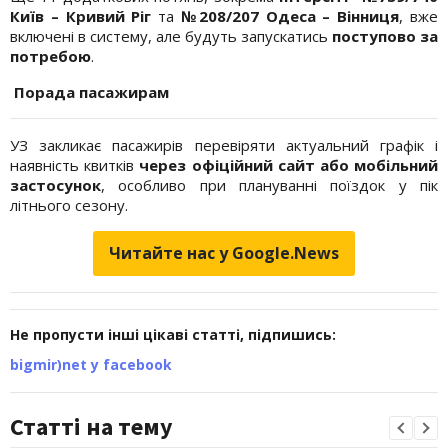
Київ – Кривий Ріг
та
№208/207 Одеса – Вінниця
, вже
включені в систему, але будуть запускатись
поступово за
потребою
.
Порада пасажирам
УЗ закликає пасажирів перевіряти актуальний графік і
наявність квитків
через офіційний сайт або мобільний
застосунок
, особливо при плануванні поїздок у пік
літнього сезону.
Читайте нас у Google.News
Не пропусти інші цікаві статті, підпишись:
bigmir)net у facebook
Статті на тему