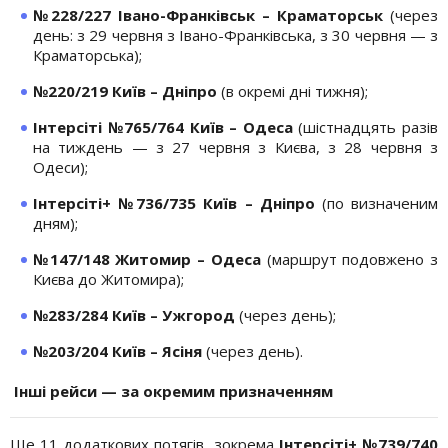
№228/227 Івано-Франківськ – Краматорськ
(через
день: з 29 червня з Івано-Франківська, з 30 червня — з
Краматорська);
№220/219 Київ – Дніпро
(в окремі дні тижня);
Інтерсіті №765/764 Київ – Одеса
(шістнадцять разів
на тиждень — з 27 червня з Києва, з 28 червня з
Одеси);
Інтерсіті+ №736/735 Київ – Дніпро
(по визначеним
дням);
№147/148 Житомир – Одеса
(маршрут подовжено з
Києва до Житомира);
№283/284 Київ – Ужгород
(через день);
№203/204 Київ – Ясіня
(через день).
Інші рейси — за окремим призначенням
Ще 11 додаткових потягів, зокрема
Інтерсіті+ №739/740