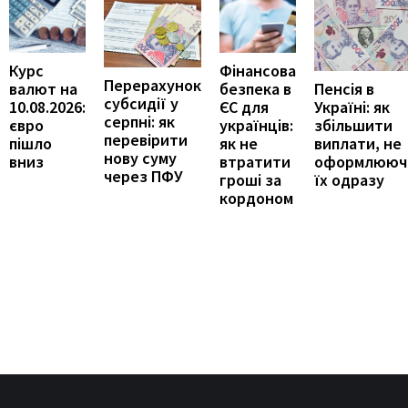
Курс
Фінансова
Перерахунок
Пенсія в
валют на
безпека в
субсидії у
Україні: як
10.08.2026:
ЄС для
серпні: як
збільшити
євро
українців:
перевірити
виплати, не
пішло
як не
нову суму
оформлююч
вниз
втратити
через ПФУ
їх одразу
гроші за
кордоном