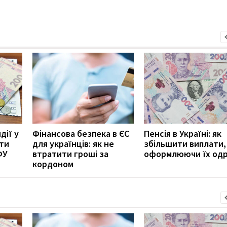
дії у
Фінансова безпека в ЄС
Пенсія в Україні: як
ити
для українців: як не
збільшити виплати,
ФУ
втратити гроші за
оформлюючи їх од
кордоном