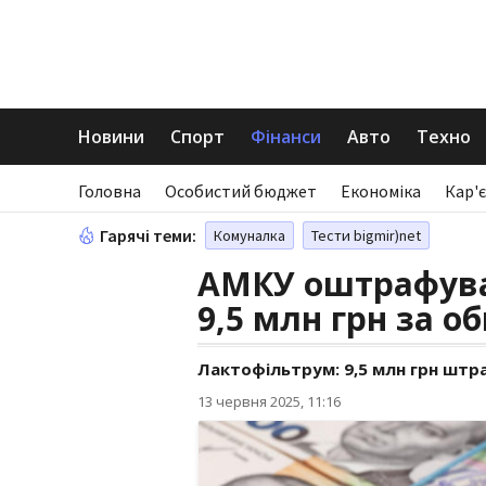
Новини
Спорт
Фінанси
Авто
Техно
Головна
Особистий бюджет
Економіка
Кар'є
Гарячі теми:
Комуналка
Тести bigmir)net
АМКУ оштрафува
9,5 млн грн за 
Лактофільтрум: 9,5 млн грн штр
13 червня 2025, 11:16