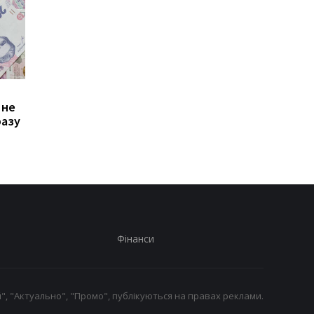
Зростання цін на
Виплата 3100 грн до
 не
транспорт у Києві: кому
Дня Незалежності: 
разу
стало невигідно їздити
потрібно подати зая
на роботу
до ПФУ
Фінанси
", "Актуально", "Промо", публікуються на правах реклами.