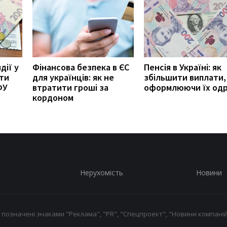
дії у
Фінансова безпека в ЄС
Пенсія в Україні: як
ити
для українців: як не
збільшити виплати,
ФУ
втратити гроші за
оформлюючи їх од
кордоном
Нерухомість
Новини
 позначені знаками "Реклама", "PR", "Спецпроект", "Новини компаній