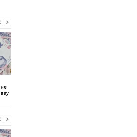
Зростання цін на
Виплата 3100 грн до
 не
транспорт у Києві: кому
Дня Незалежності: 
разу
стало невигідно їздити
потрібно подати зая
на роботу
до ПФУ