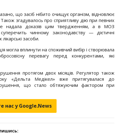
азано, що засіб нібито очищує організм, відновлює
 Також згадувалось про сприятливу дію при певних
 не надала доказів цим твердженням, а в МОЗ
 суперечить чинному законодавству — дієтичні
лікарські засоби.
ія могла вплинути на споживчий вибір і створювала
бросовісну перевагу перед конкурентами, які
орушення протягом двох місяців. Регулятор також
оку «Дельта Медікел» вже притягувалася до
 порушення, що стало обтяжуючим фактором при
е нас у Google.News
дпишись: