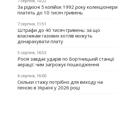
7 серпня, 10:22
За рідкісні 5 копійок 1992 року колекціонери
платять до 10 тисяч гривень
7 серпня, 11:51
Штрафи до 40 тисяч гривень: за що
власникам газових котлів можуть
донарахувати плату
5 серпня, 16:53
Росія завдає ударів по Бортницькій станції
аерації: чим загрожує пошкодження
6 серпня, 16:00
Скільки стажу потрібно для виходу на
пенсію в Україні у 2026 році