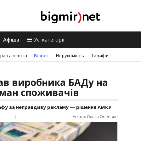
Афіша
Усі категорії
ра та освіта
Бізнес
Нерухомість
Тарифи
в виробника БАДу на
обман споживачів
афу за неправдиву рекламу — рішення АМКУ
|
Автор: Ольга Опенько