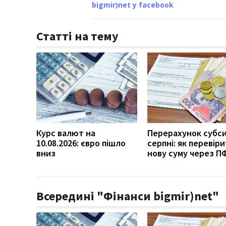
bigmir)net у facebook
Статті на тему
Курс валют на
Перерахунок субси
10.08.2026: євро пішло
серпні: як перевір
вниз
нову суму через П
Всередині "Фінанси bigmir)net"