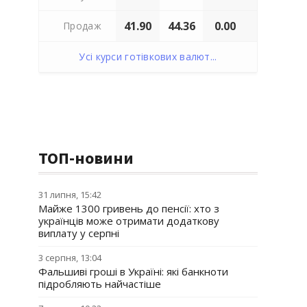
41.90
44.36
0.00
Продаж
Усі курси готівкових валют...
ТОП-новини
31 липня, 15:42
Майже 1300 гривень до пенсії: хто з
українців може отримати додаткову
виплату у серпні
3 серпня, 13:04
Фальшиві гроші в Україні: які банкноти
підробляють найчастіше