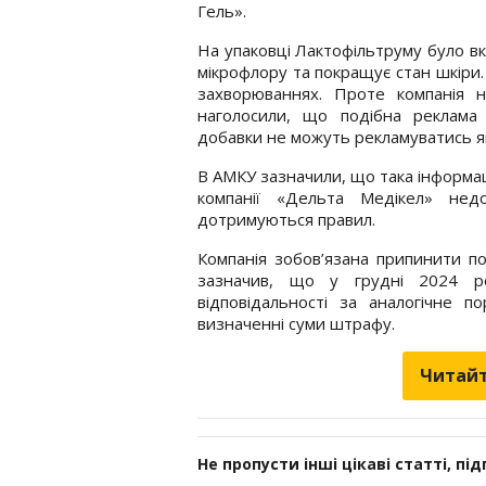
Гель».
На упаковці Лактофільтруму було вк
мікрофлору та покращує стан шкіри.
захворюваннях. Проте компанія
наголосили, що подібна реклама
добавки не можуть рекламуватись як 
В АМКУ зазначили, що така інформац
компанії «Дельта Медікел» недо
дотримуються правил.
Компанія зобов’язана припинити п
зазначив, що у грудні 2024 р
відповідальності за аналогічне
визначенні суми штрафу.
Читайт
Не пропусти інші цікаві статті, пі