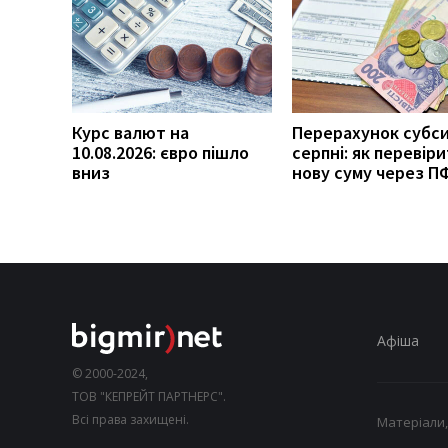
Курс валют на
Перерахунок субси
10.08.2026: євро пішло
серпні: як перевір
вниз
нову суму через П
Афіша
© 2000-2024,
ТОВ "КЕПРЕЙТ ПАРТНЕРС".
Всі права захищені.
Матеріали,