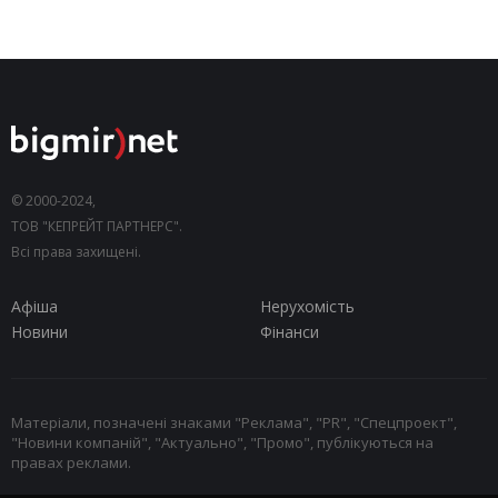
© 2000-2024,
ТОВ "КЕПРЕЙТ ПАРТНЕРС".
Всі права захищені.
Афіша
Нерухомість
Новини
Фінанси
Матеріали, позначені знаками "Реклама", "PR", "Спецпроект",
"Новини компаній", "Актуально", "Промо", публікуються на
правах реклами.