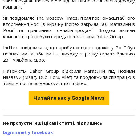
забезпечував Inditex 8,5% від загального світового доходу
компанії.
Як повідомляє The Moscow Times, після повномасштабного
вторгнення Росії в Україну Inditex закрила 502 магазини в
Росії та припинила онлайн-продажі. Згодом активи
компанії в країні були передані ліванській Daher Group.
Inditex повідомляла, що прибуток від продажів у Росії був
незначним, а збитки від виходу з ринку склали близько
231 мільйона євро.
Натомість Daher Group відкрила магазини під новими
назвами (Maag, Dub, Ecru, Vilet) та продовжила співпрацю з
тими ж постачальниками, що і Inditex.
Читайте нас у Google.News
Не пропусти інші цікаві статті, підпишись:
bigmir)net у facebook