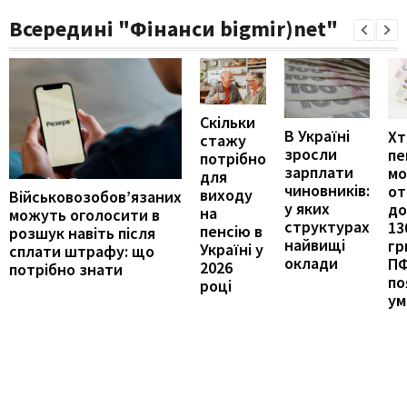
Всередині "Фінанси bigmir)net"
Скільки
В Україні
Хт
стажу
зросли
пе
потрібно
зарплати
м
для
чиновників:
от
виходу
Військовозобов’язаних
у яких
до
на
можуть оголосити в
структурах
13
пенсію в
розшук навіть після
найвищі
гр
Україні у
сплати штрафу: що
оклади
П
2026
потрібно знати
по
році
ум