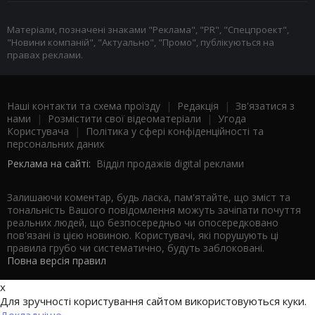
Матеріали, позначені знаками "Реклама", "PR", "Спецпроект",
"Новини компаній", "Актуально", "Промо", публікуються на
правах реклами.
Наші контакти та схема проїзду
|
Редакція
|
Зв'язатися з
нами
|
Розмістити свої відеоматеріали
|
Угода
Користувача
|
Політика у сфері конфіденційності та
персональних даних
Реклама на сайті:
Відділ продажів digital реклами
Залишаючи коментар, будь ласка, пам'ятайте, що зміст та
тональність Вашого повідомлення можуть зачіпати почуття
реальних людей, що безпосередньо чи опосередковано
пов'язані із цією новиною. Користувачі, які порушують ці
правила грубо чи систематично, будуть заблоковані.
Повна версія правил
x
Для зручності користування сайтом використовуються куки.