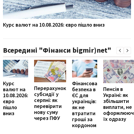
Курс валют на 10.08.2026: євро пішло вниз
Всередині "Фінанси bigmir)net"
Курс
Фінансова
Перерахунок
Пенсія в
валют на
безпека в
субсидії у
Україні: як
10.08.2026:
ЄС для
серпні: як
збільшити
євро
українців:
перевірити
виплати, не
пішло
як не
нову суму
оформлююч
вниз
втратити
через ПФУ
їх одразу
гроші за
кордоном